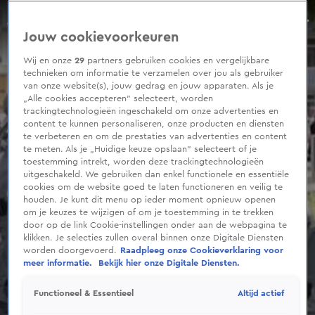
0
seconds
Arrestatieteam valt woning binnen in Apeldoorn
of
Aflevering 126, Seizoen 2025
Jouw cookievoorkeuren
1
minute,
0
Wij en onze
29
partners gebruiken cookies en vergelijkbare
technieken om informatie te verzamelen over jou als gebruiker
van onze website(s), jouw gedrag en jouw apparaten. Als je
„Alle cookies accepteren” selecteert, worden
trackingtechnologieën ingeschakeld om onze advertenties en
content te kunnen personaliseren, onze producten en diensten
te verbeteren en om de prestaties van advertenties en content
te meten. Als je „Huidige keuze opslaan” selecteert of je
toestemming intrekt, worden deze trackingtechnologieën
uitgeschakeld. We gebruiken dan enkel functionele en essentiële
cookies om de website goed te laten functioneren en veilig te
houden. Je kunt dit menu op ieder moment opnieuw openen
om je keuzes te wijzigen of om je toestemming in te trekken
door op de link Cookie-instellingen onder aan de webpagina te
klikken. Je selecties zullen overal binnen onze Digitale Diensten
worden doorgevoerd.
Raadpleeg onze Cookieverklaring voor
meer informatie.
Bekijk hier onze Digitale Diensten.
Altijd actief
Functioneel & Essentieel