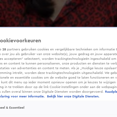
ookievoorkeuren
ze
28
partners gebruiken cookies en vergelijkbare technieken om informatie 
 over jou als gebruiker van onze website(s), jouw gedrag en jouw apparaten
ies accepteren” selecteert, worden trackingtechnologieën ingeschakeld om
es en content te kunnen personaliseren, onze producten en diensten te ver
taties van advertenties en content te meten. Als je „Huidige keuze opslaan”
temming intrekt, worden deze trackingtechnologieën uitgeschakeld. We geb
tionele en essentiële cookies om de website goed te laten functioneren en ve
 kunt dit menu op ieder moment opnieuw openen om je keuzes te wijzigen 
g in te trekken door op de link Cookie-instellingen onder aan de webpagina
es zullen overal binnen onze Digitale Diensten worden doorgevoerd.
Raadpl
laring voor meer informatie.
Bekijk hier onze Digitale Diensten.
eel & Essentieel