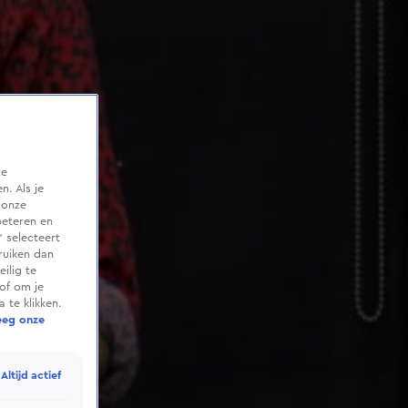
te
. Als je
 onze
beteren en
 selecteert
ruiken dan
ilig te
of om je
 te klikken.
eeg onze
Altijd actief