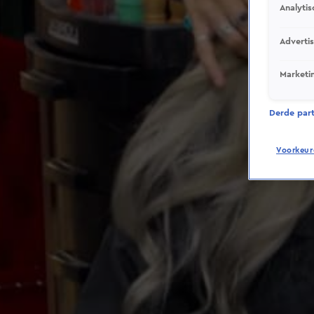
Analytis
Adverti
Marketi
Derde parti
Voorkeur