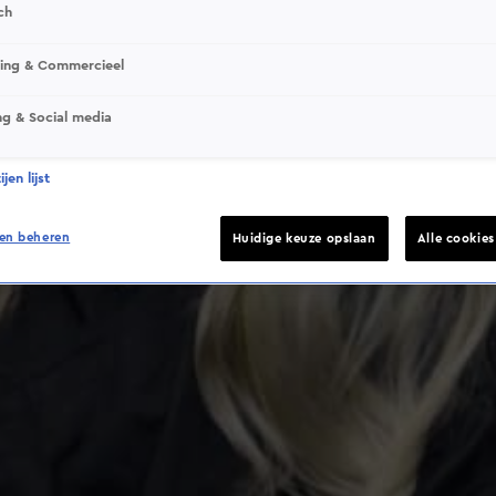
ch
This video file cannot be played.
sing & Commercieel
(Error Code: 232011)
ng & Social media
jen lijst
en beheren
Huidige keuze opslaan
Alle cookie