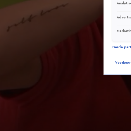
Analytis
Adverti
Marketi
Derde parti
Voorkeur