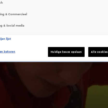
ch
sing & Commercieel
ng & Social media
jen lijst
en beheren
Huidige keuze opslaan
Alle cookie