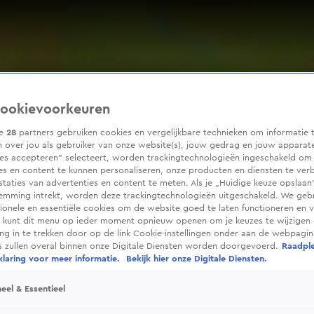
ookievoorkeuren
ze
28
partners gebruiken cookies en vergelijkbare technieken om informatie 
 over jou als gebruiker van onze website(s), jouw gedrag en jouw apparaten
ies accepteren” selecteert, worden trackingtechnologieën ingeschakeld om
es en content te kunnen personaliseren, onze producten en diensten te ver
taties van advertenties en content te meten. Als je „Huidige keuze opslaan”
temming intrekt, worden deze trackingtechnologieën uitgeschakeld. We geb
tionele en essentiële cookies om de website goed te laten functioneren en ve
 kunt dit menu op ieder moment opnieuw openen om je keuzes te wijzigen 
g in te trekken door op de link Cookie-instellingen onder aan de webpagina
es zullen overal binnen onze Digitale Diensten worden doorgevoerd.
Raadpl
laring voor meer informatie.
Bekijk hier onze Digitale Diensten.
eel & Essentieel