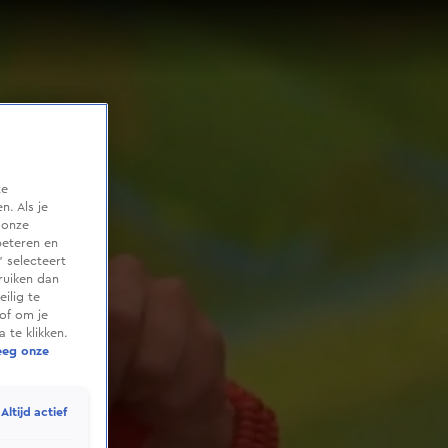
te
. Als je
 onze
beteren en
 selecteert
ruiken dan
ilig te
of om je
 te klikken.
eeg onze
Altijd actief