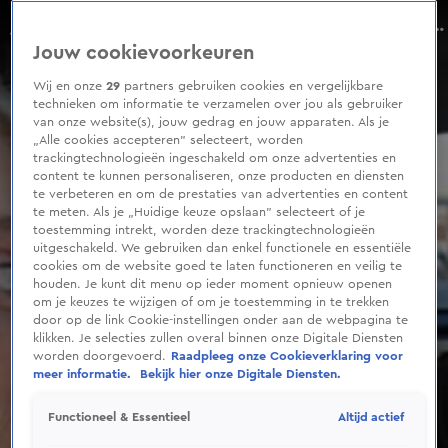
0
seconds
Wat deden Jolien en Mattheus uit Big Brother onder de dekens!?
of
Seizoen 1
Jouw cookievoorkeuren
3
minutes,
32
Wij en onze
29
partners gebruiken cookies en vergelijkbare
seconds
technieken om informatie te verzamelen over jou als gebruiker
van onze website(s), jouw gedrag en jouw apparaten. Als je
„Alle cookies accepteren” selecteert, worden
trackingtechnologieën ingeschakeld om onze advertenties en
content te kunnen personaliseren, onze producten en diensten
te verbeteren en om de prestaties van advertenties en content
te meten. Als je „Huidige keuze opslaan” selecteert of je
toestemming intrekt, worden deze trackingtechnologieën
uitgeschakeld. We gebruiken dan enkel functionele en essentiële
cookies om de website goed te laten functioneren en veilig te
houden. Je kunt dit menu op ieder moment opnieuw openen
om je keuzes te wijzigen of om je toestemming in te trekken
door op de link Cookie-instellingen onder aan de webpagina te
klikken. Je selecties zullen overal binnen onze Digitale Diensten
worden doorgevoerd.
Raadpleeg onze Cookieverklaring voor
meer informatie.
Bekijk hier onze Digitale Diensten.
Altijd actief
Functioneel & Essentieel