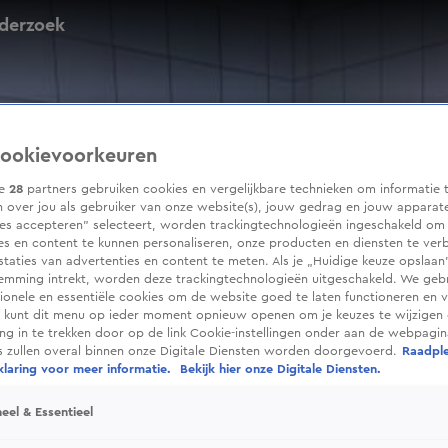
nderzoek
ookievoorkeuren
ze
28
partners gebruiken cookies en vergelijkbare technieken om informatie 
 over jou als gebruiker van onze website(s), jouw gedrag en jouw apparaten
ies accepteren” selecteert, worden trackingtechnologieën ingeschakeld om
es en content te kunnen personaliseren, onze producten en diensten te ver
taties van advertenties en content te meten. Als je „Huidige keuze opslaan”
temming intrekt, worden deze trackingtechnologieën uitgeschakeld. We geb
tionele en essentiële cookies om de website goed te laten functioneren en ve
 kunt dit menu op ieder moment opnieuw openen om je keuzes te wijzigen 
g in te trekken door op de link Cookie-instellingen onder aan de webpagina
es zullen overal binnen onze Digitale Diensten worden doorgevoerd.
Raadpl
laring voor meer informatie.
Bekijk hier onze Digitale Diensten.
eel & Essentieel