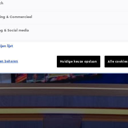
ch
sing & Commercieel
ng & Social media
jen lijst
en beheren
Huidige keuze opslaan
Alle cookie