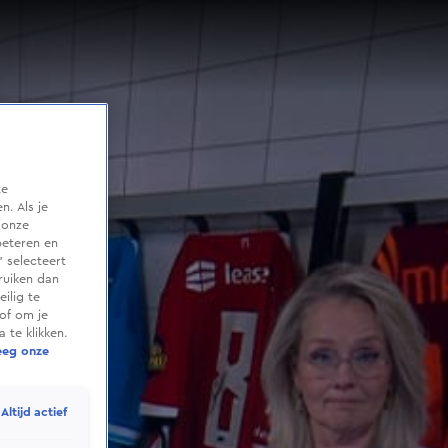
te
. Als je
 onze
beteren en
 selecteert
ruiken dan
ilig te
of om je
 te klikken.
eeg onze
Altijd actief