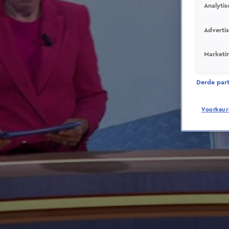
Analytis
Adverti
Marketi
Derde parti
Voorkeur