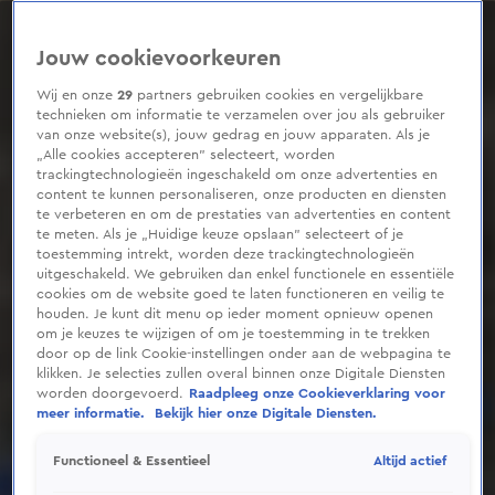
0
seconds
of
Jouw cookievoorkeuren
1
minute,
46
Wij en onze
29
partners gebruiken cookies en vergelijkbare
seconds
technieken om informatie te verzamelen over jou als gebruiker
van onze website(s), jouw gedrag en jouw apparaten. Als je
„Alle cookies accepteren” selecteert, worden
trackingtechnologieën ingeschakeld om onze advertenties en
content te kunnen personaliseren, onze producten en diensten
te verbeteren en om de prestaties van advertenties en content
te meten. Als je „Huidige keuze opslaan” selecteert of je
toestemming intrekt, worden deze trackingtechnologieën
uitgeschakeld. We gebruiken dan enkel functionele en essentiële
cookies om de website goed te laten functioneren en veilig te
houden. Je kunt dit menu op ieder moment opnieuw openen
om je keuzes te wijzigen of om je toestemming in te trekken
door op de link Cookie-instellingen onder aan de webpagina te
klikken. Je selecties zullen overal binnen onze Digitale Diensten
worden doorgevoerd.
Raadpleeg onze Cookieverklaring voor
meer informatie.
Bekijk hier onze Digitale Diensten.
Altijd actief
Functioneel & Essentieel