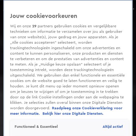
0
seconds
Kippenhok in Kootwijkerbroek opgeblazen door zwaar vuurwerk
of
Seizoen 2021
Jouw cookievoorkeuren
46
seconds
Wij en onze
29
partners gebruiken cookies en vergelijkbare
technieken om informatie te verzamelen over jou als gebruiker
van onze website(s), jouw gedrag en jouw apparaten. Als je
„Alle cookies accepteren” selecteert, worden
trackingtechnologieën ingeschakeld om onze advertenties en
content te kunnen personaliseren, onze producten en diensten
te verbeteren en om de prestaties van advertenties en content
te meten. Als je „Huidige keuze opslaan” selecteert of je
toestemming intrekt, worden deze trackingtechnologieën
uitgeschakeld. We gebruiken dan enkel functionele en essentiële
cookies om de website goed te laten functioneren en veilig te
houden. Je kunt dit menu op ieder moment opnieuw openen
om je keuzes te wijzigen of om je toestemming in te trekken
door op de link Cookie-instellingen onder aan de webpagina te
klikken. Je selecties zullen overal binnen onze Digitale Diensten
worden doorgevoerd.
Raadpleeg onze Cookieverklaring voor
meer informatie.
Bekijk hier onze Digitale Diensten.
Altijd actief
Functioneel & Essentieel