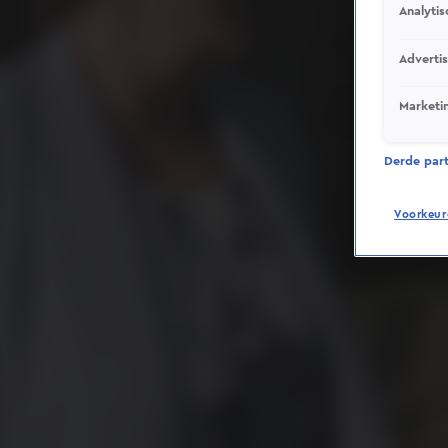
Analytis
Adverti
Marketi
Derde parti
Voorkeur