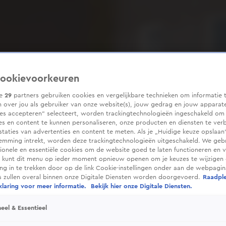
ookievoorkeuren
ze
29
partners gebruiken cookies en vergelijkbare technieken om informatie 
 over jou als gebruiker van onze website(s), jouw gedrag en jouw apparaten
ies accepteren” selecteert, worden trackingtechnologieën ingeschakeld om
es en content te kunnen personaliseren, onze producten en diensten te ver
taties van advertenties en content te meten. Als je „Huidige keuze opslaan”
temming intrekt, worden deze trackingtechnologieën uitgeschakeld. We geb
tionele en essentiële cookies om de website goed te laten functioneren en ve
 kunt dit menu op ieder moment opnieuw openen om je keuzes te wijzigen 
g in te trekken door op de link Cookie-instellingen onder aan de webpagina
es zullen overal binnen onze Digitale Diensten worden doorgevoerd.
Raadpl
laring voor meer informatie.
Bekijk hier onze Digitale Diensten.
eel & Essentieel