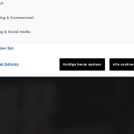
ch
sing & Commercieel
ng & Social media
Deze video is niet beschikbaar op je huidige locatie
jen lijst
en beheren
Huidige keuze opslaan
Alle cookie