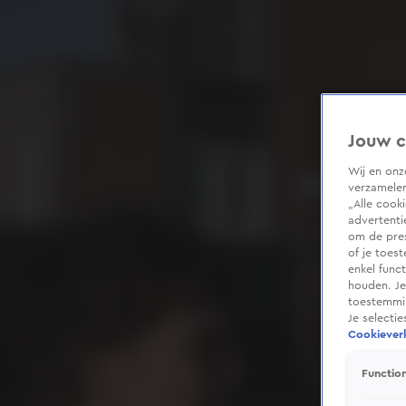
Jouw c
Wij en on
verzamelen
„Alle cook
advertenti
om de pres
of je toes
enkel func
houden. Je
toestemmin
Je selecti
Cookieverk
Function