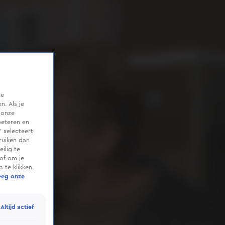
te
. Als je
 onze
beteren en
 selecteert
ruiken dan
ilig te
of om je
 te klikken.
eeg onze
Altijd actief