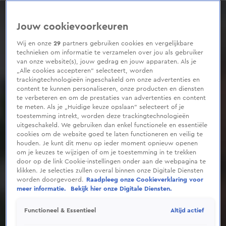
0
seconds
of
Jouw cookievoorkeuren
7
minutes,
12
Wij en onze
29
partners gebruiken cookies en vergelijkbare
seconds
technieken om informatie te verzamelen over jou als gebruiker
van onze website(s), jouw gedrag en jouw apparaten. Als je
„Alle cookies accepteren” selecteert, worden
trackingtechnologieën ingeschakeld om onze advertenties en
content te kunnen personaliseren, onze producten en diensten
te verbeteren en om de prestaties van advertenties en content
te meten. Als je „Huidige keuze opslaan” selecteert of je
toestemming intrekt, worden deze trackingtechnologieën
uitgeschakeld. We gebruiken dan enkel functionele en essentiële
cookies om de website goed te laten functioneren en veilig te
houden. Je kunt dit menu op ieder moment opnieuw openen
om je keuzes te wijzigen of om je toestemming in te trekken
door op de link Cookie-instellingen onder aan de webpagina te
klikken. Je selecties zullen overal binnen onze Digitale Diensten
worden doorgevoerd.
Raadpleeg onze Cookieverklaring voor
meer informatie.
Bekijk hier onze Digitale Diensten.
Altijd actief
Functioneel & Essentieel