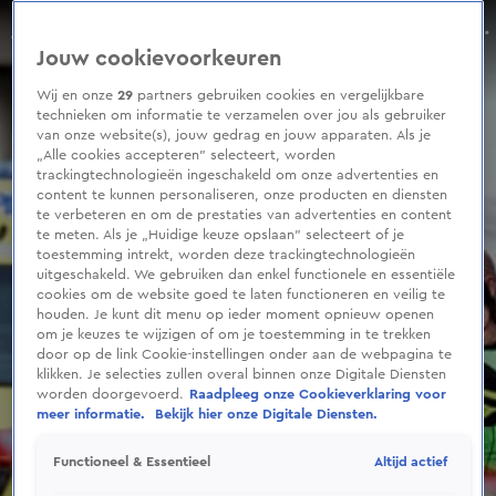
0
seconds
Een persoon overleden na botsing met taxi in Amsterdam
of
Aflevering 157, Seizoen 2025
Jouw cookievoorkeuren
37
seconds
Wij en onze
29
partners gebruiken cookies en vergelijkbare
technieken om informatie te verzamelen over jou als gebruiker
van onze website(s), jouw gedrag en jouw apparaten. Als je
„Alle cookies accepteren” selecteert, worden
trackingtechnologieën ingeschakeld om onze advertenties en
content te kunnen personaliseren, onze producten en diensten
te verbeteren en om de prestaties van advertenties en content
te meten. Als je „Huidige keuze opslaan” selecteert of je
toestemming intrekt, worden deze trackingtechnologieën
uitgeschakeld. We gebruiken dan enkel functionele en essentiële
cookies om de website goed te laten functioneren en veilig te
houden. Je kunt dit menu op ieder moment opnieuw openen
om je keuzes te wijzigen of om je toestemming in te trekken
door op de link Cookie-instellingen onder aan de webpagina te
klikken. Je selecties zullen overal binnen onze Digitale Diensten
worden doorgevoerd.
Raadpleeg onze Cookieverklaring voor
meer informatie.
Bekijk hier onze Digitale Diensten.
Altijd actief
Functioneel & Essentieel