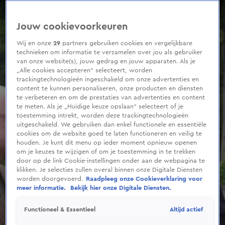
0
seconds
Koning Willem-Alexander en Koningin Máxima op werktrip naar Venetië
of
Aflevering 127, Seizoen 2026
Jouw cookievoorkeuren
1
minute,
22
Wij en onze
29
partners gebruiken cookies en vergelijkbare
seconds
technieken om informatie te verzamelen over jou als gebruiker
van onze website(s), jouw gedrag en jouw apparaten. Als je
„Alle cookies accepteren” selecteert, worden
trackingtechnologieën ingeschakeld om onze advertenties en
content te kunnen personaliseren, onze producten en diensten
te verbeteren en om de prestaties van advertenties en content
te meten. Als je „Huidige keuze opslaan” selecteert of je
toestemming intrekt, worden deze trackingtechnologieën
uitgeschakeld. We gebruiken dan enkel functionele en essentiële
cookies om de website goed te laten functioneren en veilig te
houden. Je kunt dit menu op ieder moment opnieuw openen
om je keuzes te wijzigen of om je toestemming in te trekken
door op de link Cookie-instellingen onder aan de webpagina te
klikken. Je selecties zullen overal binnen onze Digitale Diensten
worden doorgevoerd.
Raadpleeg onze Cookieverklaring voor
meer informatie.
Bekijk hier onze Digitale Diensten.
Altijd actief
Functioneel & Essentieel