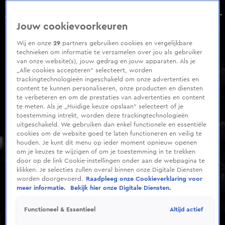
0
seconds
Eppo van Nispen tot Sevenaer complimenteus over Vandaag Inside: 'Dat is echt ongekend!'
of
Aflevering 78, Seizoen 9
Jouw cookievoorkeuren
6
minutes,
48
Wij en onze
29
partners gebruiken cookies en vergelijkbare
seconds
technieken om informatie te verzamelen over jou als gebruiker
van onze website(s), jouw gedrag en jouw apparaten. Als je
„Alle cookies accepteren” selecteert, worden
trackingtechnologieën ingeschakeld om onze advertenties en
content te kunnen personaliseren, onze producten en diensten
te verbeteren en om de prestaties van advertenties en content
te meten. Als je „Huidige keuze opslaan” selecteert of je
toestemming intrekt, worden deze trackingtechnologieën
uitgeschakeld. We gebruiken dan enkel functionele en essentiële
cookies om de website goed te laten functioneren en veilig te
houden. Je kunt dit menu op ieder moment opnieuw openen
om je keuzes te wijzigen of om je toestemming in te trekken
door op de link Cookie-instellingen onder aan de webpagina te
klikken. Je selecties zullen overal binnen onze Digitale Diensten
worden doorgevoerd.
Raadpleeg onze Cookieverklaring voor
meer informatie.
Bekijk hier onze Digitale Diensten.
Altijd actief
Functioneel & Essentieel