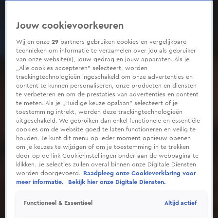
0
seconds
of
Jouw cookievoorkeuren
38
seconds
Wij en onze
29
partners gebruiken cookies en vergelijkbare
technieken om informatie te verzamelen over jou als gebruiker
van onze website(s), jouw gedrag en jouw apparaten. Als je
„Alle cookies accepteren” selecteert, worden
trackingtechnologieën ingeschakeld om onze advertenties en
content te kunnen personaliseren, onze producten en diensten
te verbeteren en om de prestaties van advertenties en content
te meten. Als je „Huidige keuze opslaan” selecteert of je
toestemming intrekt, worden deze trackingtechnologieën
uitgeschakeld. We gebruiken dan enkel functionele en essentiële
cookies om de website goed te laten functioneren en veilig te
houden. Je kunt dit menu op ieder moment opnieuw openen
om je keuzes te wijzigen of om je toestemming in te trekken
door op de link Cookie-instellingen onder aan de webpagina te
klikken. Je selecties zullen overal binnen onze Digitale Diensten
worden doorgevoerd.
Raadpleeg onze Cookieverklaring voor
meer informatie.
Bekijk hier onze Digitale Diensten.
Altijd actief
Functioneel & Essentieel