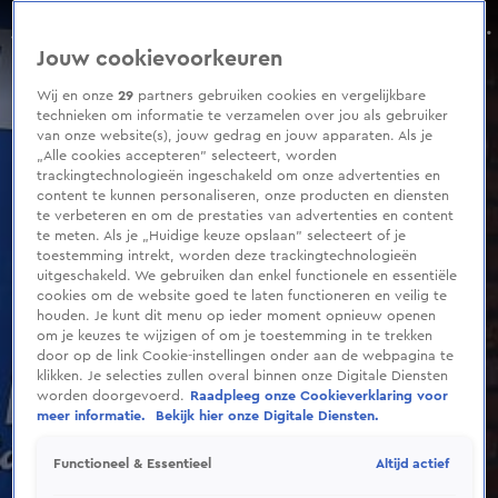
0
seconds
Impact van updates McLaren in Miami: 'Grootste stap gezet'
of
Aflevering 18, Seizoen 8
Jouw cookievoorkeuren
1
minute,
39
Wij en onze
29
partners gebruiken cookies en vergelijkbare
seconds
technieken om informatie te verzamelen over jou als gebruiker
van onze website(s), jouw gedrag en jouw apparaten. Als je
„Alle cookies accepteren” selecteert, worden
trackingtechnologieën ingeschakeld om onze advertenties en
content te kunnen personaliseren, onze producten en diensten
te verbeteren en om de prestaties van advertenties en content
te meten. Als je „Huidige keuze opslaan” selecteert of je
toestemming intrekt, worden deze trackingtechnologieën
uitgeschakeld. We gebruiken dan enkel functionele en essentiële
cookies om de website goed te laten functioneren en veilig te
houden. Je kunt dit menu op ieder moment opnieuw openen
om je keuzes te wijzigen of om je toestemming in te trekken
door op de link Cookie-instellingen onder aan de webpagina te
klikken. Je selecties zullen overal binnen onze Digitale Diensten
worden doorgevoerd.
Raadpleeg onze Cookieverklaring voor
meer informatie.
Bekijk hier onze Digitale Diensten.
Altijd actief
Functioneel & Essentieel