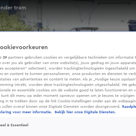
onder tram
ookievoorkeuren
ze
29
partners gebruiken cookies en vergelijkbare technieken om informatie 
 over jou als gebruiker van onze website(s), jouw gedrag en jouw apparaten
ies accepteren” selecteert, worden trackingtechnologieën ingeschakeld om
es en content te kunnen personaliseren, onze producten en diensten te ver
taties van advertenties en content te meten. Als je „Huidige keuze opslaan”
temming intrekt, worden deze trackingtechnologieën uitgeschakeld. We geb
tionele en essentiële cookies om de website goed te laten functioneren en ve
 kunt dit menu op ieder moment opnieuw openen om je keuzes te wijzigen 
g in te trekken door op de link Cookie-instellingen onder aan de webpagina
es zullen overal binnen onze Digitale Diensten worden doorgevoerd.
Raadpl
laring voor meer informatie.
Bekijk hier onze Digitale Diensten.
eel & Essentieel