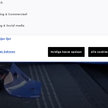
ch
sing & Commercieel
ng & Social media
jen lijst
en beheren
Huidige keuze opslaan
Alle cookie