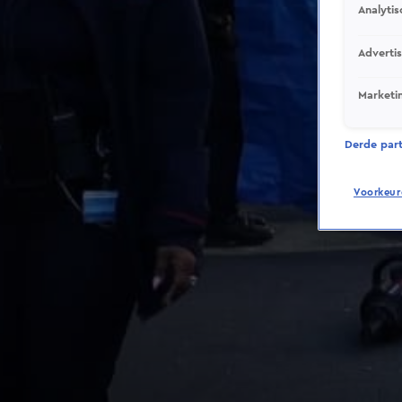
Analytis
Adverti
Marketi
Derde parti
Voorkeur