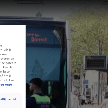
te
. Als je
 onze
beteren en
 selecteert
ruiken dan
ilig te
of om je
 te klikken.
eeg onze
Altijd actief