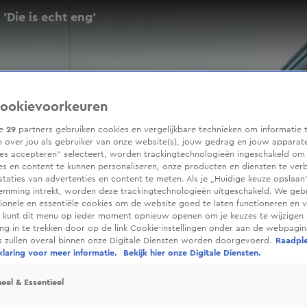
 'Die is echt eng'
ookievoorkeuren
ze
29
partners gebruiken cookies en vergelijkbare technieken om informatie 
 over jou als gebruiker van onze website(s), jouw gedrag en jouw apparaten
ies accepteren” selecteert, worden trackingtechnologieën ingeschakeld om
es en content te kunnen personaliseren, onze producten en diensten te ver
taties van advertenties en content te meten. Als je „Huidige keuze opslaan”
temming intrekt, worden deze trackingtechnologieën uitgeschakeld. We geb
tionele en essentiële cookies om de website goed te laten functioneren en ve
 kunt dit menu op ieder moment opnieuw openen om je keuzes te wijzigen 
g in te trekken door op de link Cookie-instellingen onder aan de webpagina
es zullen overal binnen onze Digitale Diensten worden doorgevoerd.
Raadpl
laring voor meer informatie.
Bekijk hier onze Digitale Diensten.
eel & Essentieel