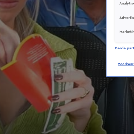
Analytis
Adverti
Marketi
Derde parti
Voorkeur