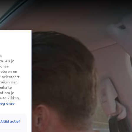
te
. Als je
 onze
beteren en
 selecteert
ruiken dan
ilig te
of om je
 te klikken.
eeg onze
Altijd actief