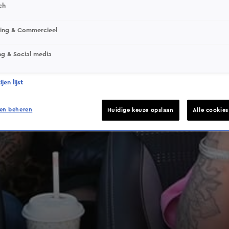
ch
sing & Commercieel
ng & Social media
jen lijst
en beheren
Huidige keuze opslaan
Alle cookie