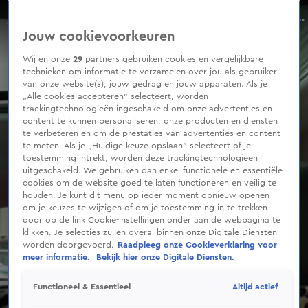
0
seconds
Zien we Charissa binnenkort op OnlyFans?
of
Aflevering 8, Seizoen 1
Jouw cookievoorkeuren
1
minute,
46
Wij en onze
29
partners gebruiken cookies en vergelijkbare
seconds
technieken om informatie te verzamelen over jou als gebruiker
van onze website(s), jouw gedrag en jouw apparaten. Als je
„Alle cookies accepteren” selecteert, worden
trackingtechnologieën ingeschakeld om onze advertenties en
content te kunnen personaliseren, onze producten en diensten
te verbeteren en om de prestaties van advertenties en content
te meten. Als je „Huidige keuze opslaan” selecteert of je
toestemming intrekt, worden deze trackingtechnologieën
uitgeschakeld. We gebruiken dan enkel functionele en essentiële
cookies om de website goed te laten functioneren en veilig te
houden. Je kunt dit menu op ieder moment opnieuw openen
om je keuzes te wijzigen of om je toestemming in te trekken
door op de link Cookie-instellingen onder aan de webpagina te
klikken. Je selecties zullen overal binnen onze Digitale Diensten
worden doorgevoerd.
Raadpleeg onze Cookieverklaring voor
meer informatie.
Bekijk hier onze Digitale Diensten.
Altijd actief
Functioneel & Essentieel