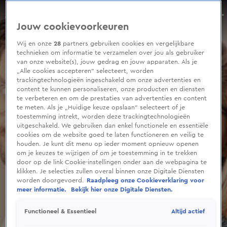
0
seconds
André Hazes 'schaamt zich niet' voor pikante uitspraken in podcast met Roxeanne
of
Aflevering 124, Seizoen 2026
Jouw cookievoorkeuren
2
minutes,
28
Wij en onze
28
partners gebruiken cookies en vergelijkbare
seconds
technieken om informatie te verzamelen over jou als gebruiker
van onze website(s), jouw gedrag en jouw apparaten. Als je
„Alle cookies accepteren” selecteert, worden
trackingtechnologieën ingeschakeld om onze advertenties en
content te kunnen personaliseren, onze producten en diensten
te verbeteren en om de prestaties van advertenties en content
te meten. Als je „Huidige keuze opslaan” selecteert of je
toestemming intrekt, worden deze trackingtechnologieën
uitgeschakeld. We gebruiken dan enkel functionele en essentiële
cookies om de website goed te laten functioneren en veilig te
houden. Je kunt dit menu op ieder moment opnieuw openen
om je keuzes te wijzigen of om je toestemming in te trekken
door op de link Cookie-instellingen onder aan de webpagina te
klikken. Je selecties zullen overal binnen onze Digitale Diensten
worden doorgevoerd.
Raadpleeg onze Cookieverklaring voor
meer informatie.
Bekijk hier onze Digitale Diensten.
Altijd actief
Functioneel & Essentieel