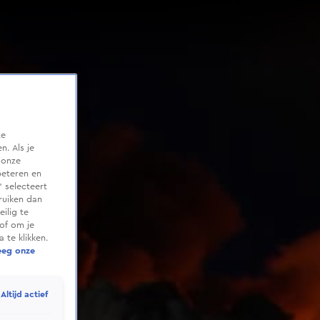
te
. Als je
 onze
beteren en
 selecteert
ruiken dan
ilig te
of om je
 te klikken.
eeg onze
Altijd actief