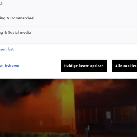
ch
sing & Commercieel
ng & Social media
jen lijst
en beheren
Huidige keuze opslaan
Alle cookie