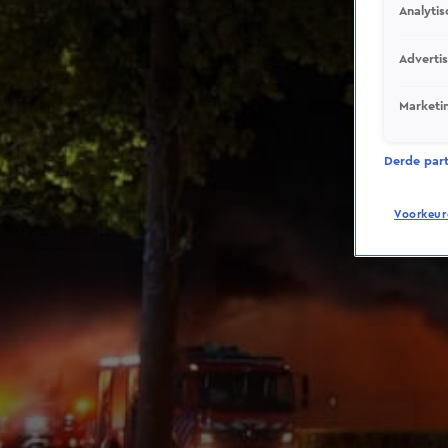
Analytis
Adverti
Marketi
Derde parti
Voorkeur