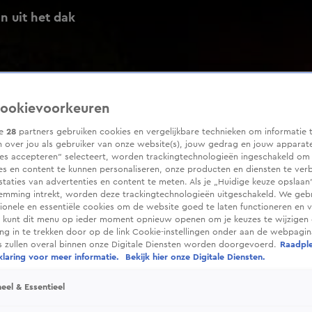
n uit het dak
ookievoorkeuren
ze
28
partners gebruiken cookies en vergelijkbare technieken om informatie 
 over jou als gebruiker van onze website(s), jouw gedrag en jouw apparaten
ies accepteren” selecteert, worden trackingtechnologieën ingeschakeld om
es en content te kunnen personaliseren, onze producten en diensten te ver
taties van advertenties en content te meten. Als je „Huidige keuze opslaan”
temming intrekt, worden deze trackingtechnologieën uitgeschakeld. We geb
tionele en essentiële cookies om de website goed te laten functioneren en ve
 kunt dit menu op ieder moment opnieuw openen om je keuzes te wijzigen 
g in te trekken door op de link Cookie-instellingen onder aan de webpagina
es zullen overal binnen onze Digitale Diensten worden doorgevoerd.
Raadpl
laring voor meer informatie.
Bekijk hier onze Digitale Diensten.
eel & Essentieel