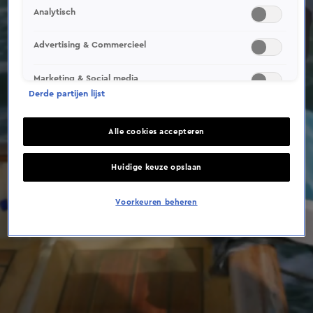
This video file cannot be
Analytisch
played.
(Error Code: 232011)
Advertising & Commercieel
Marketing & Social media
Derde partijen lijst
Alle cookies accepteren
Huidige keuze opslaan
Voorkeuren beheren