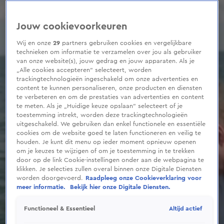
0
seconds
of
Jouw cookievoorkeuren
3
minutes,
24
Wij en onze
29
partners gebruiken cookies en vergelijkbare
seconds
technieken om informatie te verzamelen over jou als gebruiker
van onze website(s), jouw gedrag en jouw apparaten. Als je
„Alle cookies accepteren” selecteert, worden
trackingtechnologieën ingeschakeld om onze advertenties en
content te kunnen personaliseren, onze producten en diensten
te verbeteren en om de prestaties van advertenties en content
te meten. Als je „Huidige keuze opslaan” selecteert of je
toestemming intrekt, worden deze trackingtechnologieën
uitgeschakeld. We gebruiken dan enkel functionele en essentiële
cookies om de website goed te laten functioneren en veilig te
houden. Je kunt dit menu op ieder moment opnieuw openen
om je keuzes te wijzigen of om je toestemming in te trekken
door op de link Cookie-instellingen onder aan de webpagina te
klikken. Je selecties zullen overal binnen onze Digitale Diensten
worden doorgevoerd.
Raadpleeg onze Cookieverklaring voor
meer informatie.
Bekijk hier onze Digitale Diensten.
Altijd actief
Functioneel & Essentieel