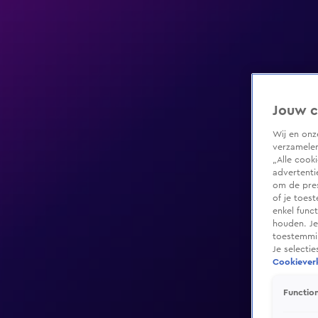
Jouw c
Wij en on
verzamelen
„Alle cook
advertenti
om de pres
of je toes
enkel func
houden. Je
toestemmin
Je selecti
Cookieverk
Function