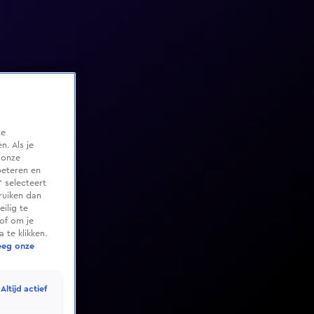
te
. Als je
 onze
beteren en
 selecteert
ruiken dan
ilig te
of om je
 te klikken.
eeg onze
Altijd actief