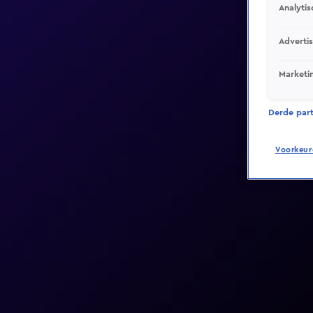
Analytis
Adverti
Marketi
Derde parti
Voorkeur