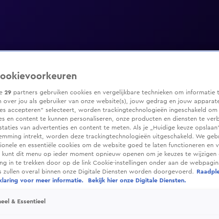
ookievoorkeuren
ze
29
partners gebruiken cookies en vergelijkbare technieken om informatie 
 over jou als gebruiker van onze website(s), jouw gedrag en jouw apparaten
ies accepteren” selecteert, worden trackingtechnologieën ingeschakeld om
es en content te kunnen personaliseren, onze producten en diensten te ver
taties van advertenties en content te meten. Als je „Huidige keuze opslaan”
temming intrekt, worden deze trackingtechnologieën uitgeschakeld. We geb
tionele en essentiële cookies om de website goed te laten functioneren en ve
 kunt dit menu op ieder moment opnieuw openen om je keuzes te wijzigen 
g in te trekken door op de link Cookie-instellingen onder aan de webpagina
es zullen overal binnen onze Digitale Diensten worden doorgevoerd.
Raadpl
laring voor meer informatie.
Bekijk hier onze Digitale Diensten.
eel & Essentieel