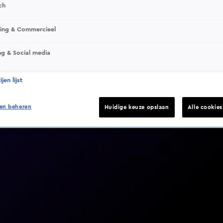
ch
sing & Commercieel
ng & Social media
Video helaas niet gevonden
jen lijst
en beheren
Huidige keuze opslaan
Alle cookie