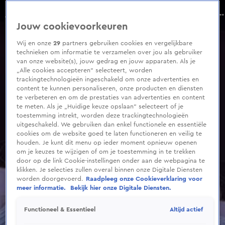
0
seconds
Lidewij de Vos steekt bewoners Loosdrecht hart onder de riem
of
Aflevering 86, Seizoen 2026
Jouw cookievoorkeuren
9
minutes,
12
Wij en onze
29
partners gebruiken cookies en vergelijkbare
seconds
technieken om informatie te verzamelen over jou als gebruiker
van onze website(s), jouw gedrag en jouw apparaten. Als je
„Alle cookies accepteren” selecteert, worden
trackingtechnologieën ingeschakeld om onze advertenties en
content te kunnen personaliseren, onze producten en diensten
te verbeteren en om de prestaties van advertenties en content
te meten. Als je „Huidige keuze opslaan” selecteert of je
toestemming intrekt, worden deze trackingtechnologieën
uitgeschakeld. We gebruiken dan enkel functionele en essentiële
cookies om de website goed te laten functioneren en veilig te
houden. Je kunt dit menu op ieder moment opnieuw openen
om je keuzes te wijzigen of om je toestemming in te trekken
door op de link Cookie-instellingen onder aan de webpagina te
klikken. Je selecties zullen overal binnen onze Digitale Diensten
worden doorgevoerd.
Raadpleeg onze Cookieverklaring voor
meer informatie.
Bekijk hier onze Digitale Diensten.
Altijd actief
Functioneel & Essentieel