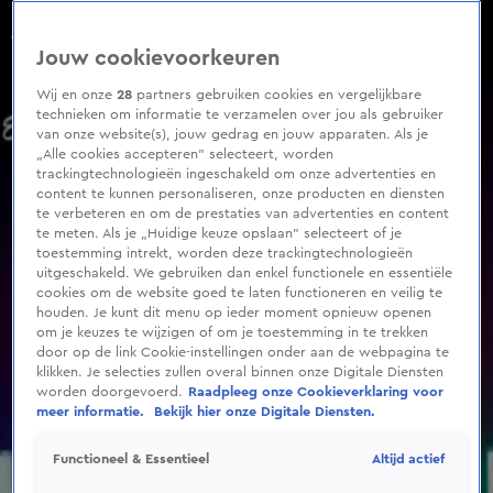
0
seconds
Claude onthult outfit songfestival
of
Aflevering 125, Seizoen 2025
Jouw cookievoorkeuren
12
seconds
Wij en onze
28
partners gebruiken cookies en vergelijkbare
technieken om informatie te verzamelen over jou als gebruiker
van onze website(s), jouw gedrag en jouw apparaten. Als je
„Alle cookies accepteren” selecteert, worden
trackingtechnologieën ingeschakeld om onze advertenties en
content te kunnen personaliseren, onze producten en diensten
te verbeteren en om de prestaties van advertenties en content
te meten. Als je „Huidige keuze opslaan” selecteert of je
toestemming intrekt, worden deze trackingtechnologieën
uitgeschakeld. We gebruiken dan enkel functionele en essentiële
cookies om de website goed te laten functioneren en veilig te
houden. Je kunt dit menu op ieder moment opnieuw openen
om je keuzes te wijzigen of om je toestemming in te trekken
door op de link Cookie-instellingen onder aan de webpagina te
klikken. Je selecties zullen overal binnen onze Digitale Diensten
worden doorgevoerd.
Raadpleeg onze Cookieverklaring voor
meer informatie.
Bekijk hier onze Digitale Diensten.
Altijd actief
Functioneel & Essentieel