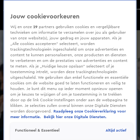
0
seconds
Makers reageren op kritiek film gijzeling Apple Store
of
Aflevering 106, Seizoen 2025
Jouw cookievoorkeuren
4
minutes,
57
Wij en onze
29
partners gebruiken cookies en vergelijkbare
seconds
technieken om informatie te verzamelen over jou als gebruiker
van onze website(s), jouw gedrag en jouw apparaten. Als je
„Alle cookies accepteren” selecteert, worden
trackingtechnologieën ingeschakeld om onze advertenties en
content te kunnen personaliseren, onze producten en diensten
te verbeteren en om de prestaties van advertenties en content
te meten. Als je „Huidige keuze opslaan” selecteert of je
toestemming intrekt, worden deze trackingtechnologieën
uitgeschakeld. We gebruiken dan enkel functionele en essentiële
cookies om de website goed te laten functioneren en veilig te
houden. Je kunt dit menu op ieder moment opnieuw openen
om je keuzes te wijzigen of om je toestemming in te trekken
door op de link Cookie-instellingen onder aan de webpagina te
klikken. Je selecties zullen overal binnen onze Digitale Diensten
worden doorgevoerd.
Raadpleeg onze Cookieverklaring voor
meer informatie.
Bekijk hier onze Digitale Diensten.
Altijd actief
Functioneel & Essentieel