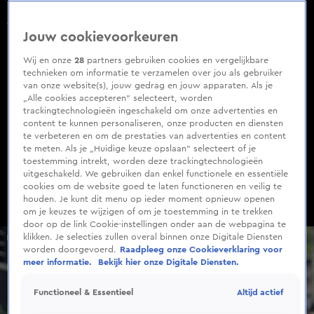
0
of
Trailer podcast 'Goed bij je hoofd'
51
Jouw cookievoorkeuren
seconds
Wij en onze
28
partners gebruiken cookies en vergelijkbare
technieken om informatie te verzamelen over jou als gebruiker
van onze website(s), jouw gedrag en jouw apparaten. Als je
„Alle cookies accepteren” selecteert, worden
trackingtechnologieën ingeschakeld om onze advertenties en
content te kunnen personaliseren, onze producten en diensten
te verbeteren en om de prestaties van advertenties en content
te meten. Als je „Huidige keuze opslaan” selecteert of je
toestemming intrekt, worden deze trackingtechnologieën
uitgeschakeld. We gebruiken dan enkel functionele en essentiële
cookies om de website goed te laten functioneren en veilig te
houden. Je kunt dit menu op ieder moment opnieuw openen
om je keuzes te wijzigen of om je toestemming in te trekken
door op de link Cookie-instellingen onder aan de webpagina te
klikken. Je selecties zullen overal binnen onze Digitale Diensten
worden doorgevoerd.
Raadpleeg onze Cookieverklaring voor
meer informatie.
Bekijk hier onze Digitale Diensten.
Altijd actief
Functioneel & Essentieel