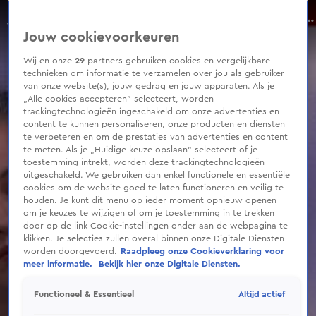
0
seconds
Bevrijdingsdag rustig verlopen, zoals het hoort
of
Aflevering 89, Seizoen 2026
Jouw cookievoorkeuren
15
minutes,
47
Wij en onze
29
partners gebruiken cookies en vergelijkbare
seconds
technieken om informatie te verzamelen over jou als gebruiker
van onze website(s), jouw gedrag en jouw apparaten. Als je
„Alle cookies accepteren” selecteert, worden
trackingtechnologieën ingeschakeld om onze advertenties en
content te kunnen personaliseren, onze producten en diensten
te verbeteren en om de prestaties van advertenties en content
te meten. Als je „Huidige keuze opslaan” selecteert of je
toestemming intrekt, worden deze trackingtechnologieën
uitgeschakeld. We gebruiken dan enkel functionele en essentiële
cookies om de website goed te laten functioneren en veilig te
houden. Je kunt dit menu op ieder moment opnieuw openen
om je keuzes te wijzigen of om je toestemming in te trekken
door op de link Cookie-instellingen onder aan de webpagina te
klikken. Je selecties zullen overal binnen onze Digitale Diensten
worden doorgevoerd.
Raadpleeg onze Cookieverklaring voor
meer informatie.
Bekijk hier onze Digitale Diensten.
Altijd actief
Functioneel & Essentieel