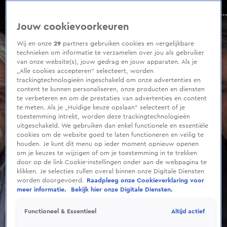
0
seconds
Doordekken #11: Is dit de laatste Doordekken ooit?
of
Jouw cookievoorkeuren
11
minutes,
40
Wij en onze
29
partners gebruiken cookies en vergelijkbare
seconds
technieken om informatie te verzamelen over jou als gebruiker
van onze website(s), jouw gedrag en jouw apparaten. Als je
„Alle cookies accepteren” selecteert, worden
trackingtechnologieën ingeschakeld om onze advertenties en
content te kunnen personaliseren, onze producten en diensten
te verbeteren en om de prestaties van advertenties en content
te meten. Als je „Huidige keuze opslaan” selecteert of je
toestemming intrekt, worden deze trackingtechnologieën
uitgeschakeld. We gebruiken dan enkel functionele en essentiële
cookies om de website goed te laten functioneren en veilig te
houden. Je kunt dit menu op ieder moment opnieuw openen
om je keuzes te wijzigen of om je toestemming in te trekken
door op de link Cookie-instellingen onder aan de webpagina te
klikken. Je selecties zullen overal binnen onze Digitale Diensten
worden doorgevoerd.
Raadpleeg onze Cookieverklaring voor
meer informatie.
Bekijk hier onze Digitale Diensten.
Altijd actief
Functioneel & Essentieel