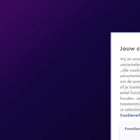
Jouw c
Wij en on
verzamelen
„Alle cook
advertenti
om de pres
of je toes
enkel func
houden. Je
toestemmin
Je selecti
Cookieverk
Function