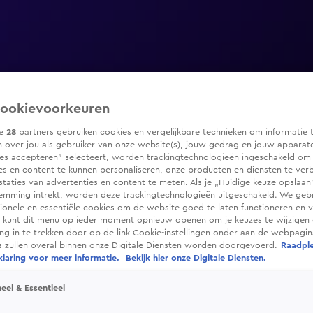
ookievoorkeuren
ze
28
partners gebruiken cookies en vergelijkbare technieken om informatie 
 over jou als gebruiker van onze website(s), jouw gedrag en jouw apparaten
ies accepteren” selecteert, worden trackingtechnologieën ingeschakeld om
es en content te kunnen personaliseren, onze producten en diensten te ver
taties van advertenties en content te meten. Als je „Huidige keuze opslaan”
temming intrekt, worden deze trackingtechnologieën uitgeschakeld. We geb
tionele en essentiële cookies om de website goed te laten functioneren en ve
 kunt dit menu op ieder moment opnieuw openen om je keuzes te wijzigen 
g in te trekken door op de link Cookie-instellingen onder aan de webpagina
es zullen overal binnen onze Digitale Diensten worden doorgevoerd.
Raadpl
laring voor meer informatie.
Bekijk hier onze Digitale Diensten.
eel & Essentieel