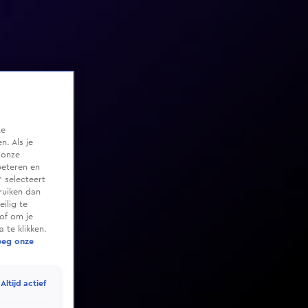
te
. Als je
 onze
beteren en
 selecteert
ruiken dan
ilig te
of om je
 te klikken.
eeg onze
Altijd actief