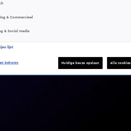
ch
sing & Commercieel
ng & Social media
Video helaas niet gevonden
jen lijst
en beheren
Huidige keuze opslaan
Alle cookie