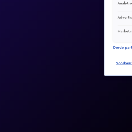
Analytis
Adverti
Marketi
Derde parti
Voorkeur