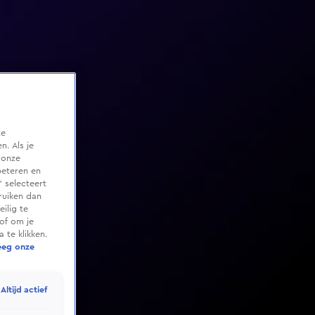
te
. Als je
 onze
beteren en
 selecteert
ruiken dan
ilig te
of om je
 te klikken.
eeg onze
Altijd actief