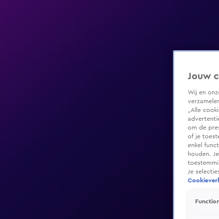
Jouw c
Wij en on
verzamelen
„Alle cook
advertenti
om de pres
of je toes
enkel func
houden. Je
toestemmin
Je selecti
Cookieverk
Function