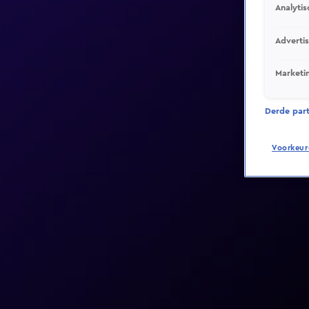
Analytis
Adverti
Marketi
Derde parti
Voorkeur