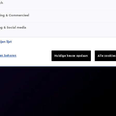
ch
sing & Commercieel
ng & Social media
Video helaas niet gevonden
jen lijst
en beheren
Huidige keuze opslaan
Alle cookie