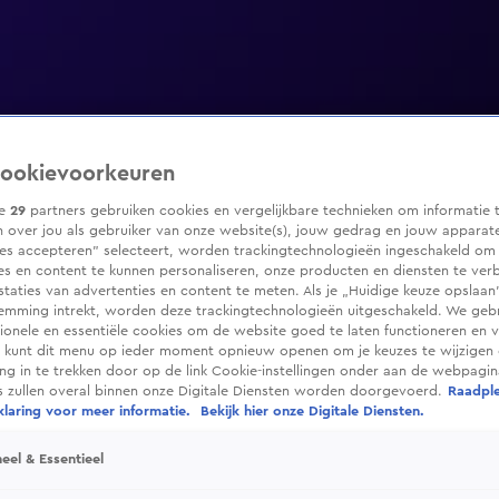
ookievoorkeuren
ze
29
partners gebruiken cookies en vergelijkbare technieken om informatie 
 over jou als gebruiker van onze website(s), jouw gedrag en jouw apparaten
ies accepteren” selecteert, worden trackingtechnologieën ingeschakeld om
es en content te kunnen personaliseren, onze producten en diensten te ver
taties van advertenties en content te meten. Als je „Huidige keuze opslaan”
temming intrekt, worden deze trackingtechnologieën uitgeschakeld. We geb
tionele en essentiële cookies om de website goed te laten functioneren en ve
 kunt dit menu op ieder moment opnieuw openen om je keuzes te wijzigen 
g in te trekken door op de link Cookie-instellingen onder aan de webpagina
es zullen overal binnen onze Digitale Diensten worden doorgevoerd.
Raadpl
laring voor meer informatie.
Bekijk hier onze Digitale Diensten.
eel & Essentieel