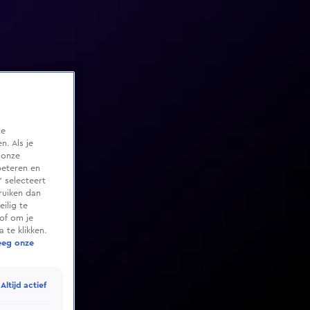
te
. Als je
 onze
beteren en
 selecteert
ruiken dan
ilig te
of om je
 te klikken.
eeg onze
Altijd actief