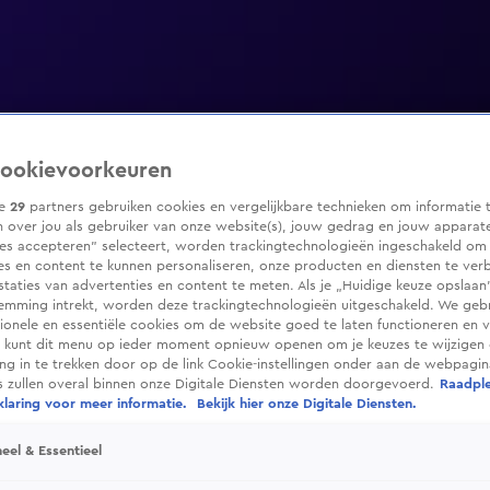
ookievoorkeuren
ze
29
partners gebruiken cookies en vergelijkbare technieken om informatie 
 over jou als gebruiker van onze website(s), jouw gedrag en jouw apparaten
ies accepteren” selecteert, worden trackingtechnologieën ingeschakeld om
es en content te kunnen personaliseren, onze producten en diensten te ver
taties van advertenties en content te meten. Als je „Huidige keuze opslaan”
temming intrekt, worden deze trackingtechnologieën uitgeschakeld. We geb
tionele en essentiële cookies om de website goed te laten functioneren en ve
 kunt dit menu op ieder moment opnieuw openen om je keuzes te wijzigen 
g in te trekken door op de link Cookie-instellingen onder aan de webpagina
es zullen overal binnen onze Digitale Diensten worden doorgevoerd.
Raadpl
laring voor meer informatie.
Bekijk hier onze Digitale Diensten.
eel & Essentieel