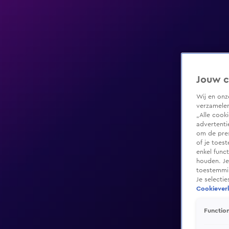
Jouw c
Wij en on
verzamelen
„Alle cook
advertenti
om de pres
of je toes
enkel func
houden. Je
toestemmin
Je selecti
Cookieverk
Function