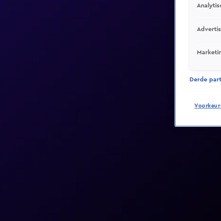
Analytis
Adverti
Marketi
Derde parti
Voorkeur