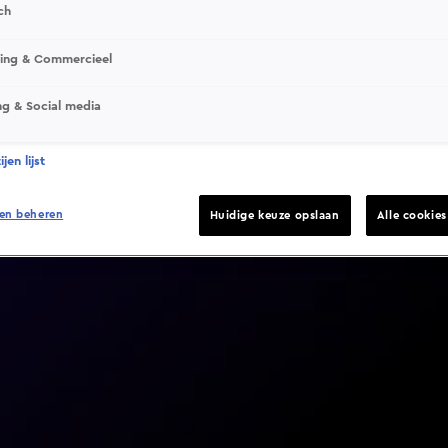
ch
sing & Commercieel
ng & Social media
Video helaas niet gevonden
jen lijst
en beheren
Huidige keuze opslaan
Alle cookie