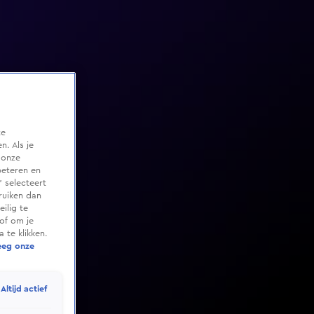
te
. Als je
 onze
beteren en
 selecteert
ruiken dan
ilig te
of om je
 te klikken.
eeg onze
Altijd actief