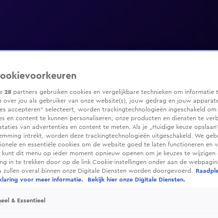
ookievoorkeuren
ze
28
partners gebruiken cookies en vergelijkbare technieken om informatie 
 over jou als gebruiker van onze website(s), jouw gedrag en jouw apparaten
ies accepteren” selecteert, worden trackingtechnologieën ingeschakeld om
es en content te kunnen personaliseren, onze producten en diensten te ver
taties van advertenties en content te meten. Als je „Huidige keuze opslaan”
temming intrekt, worden deze trackingtechnologieën uitgeschakeld. We geb
tionele en essentiële cookies om de website goed te laten functioneren en ve
 kunt dit menu op ieder moment opnieuw openen om je keuzes te wijzigen 
g in te trekken door op de link Cookie-instellingen onder aan de webpagina
es zullen overal binnen onze Digitale Diensten worden doorgevoerd.
Raadpl
laring voor meer informatie.
Bekijk hier onze Digitale Diensten.
eel & Essentieel