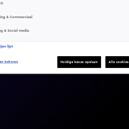
ch
sing & Commercieel
ng & Social media
Video helaas niet gevonden
jen lijst
en beheren
Huidige keuze opslaan
Alle cookie