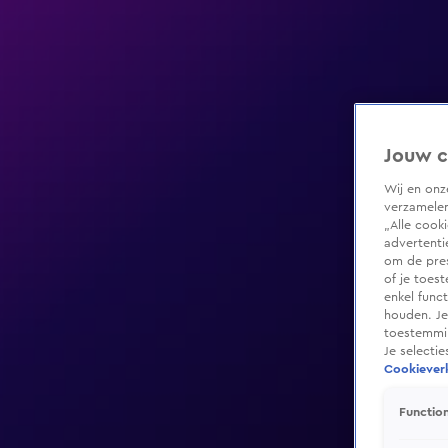
Jouw c
Wij en on
verzamelen
„Alle cook
advertenti
om de pres
of je toes
enkel func
houden. Je
toestemmin
Je selecti
Cookieverk
Function