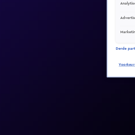
Analytis
Adverti
Marketi
Derde parti
Voorkeur