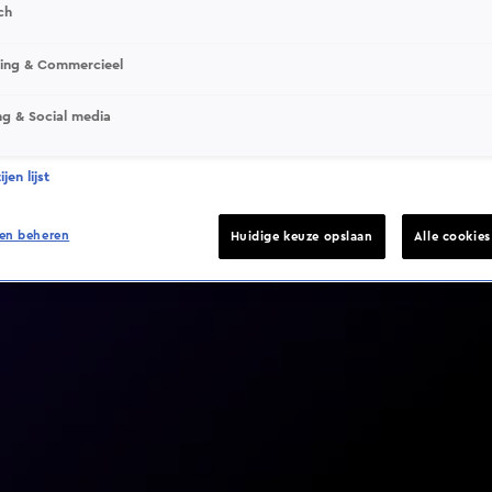
ch
sing & Commercieel
ng & Social media
Video helaas niet gevonden
jen lijst
en beheren
Huidige keuze opslaan
Alle cookie