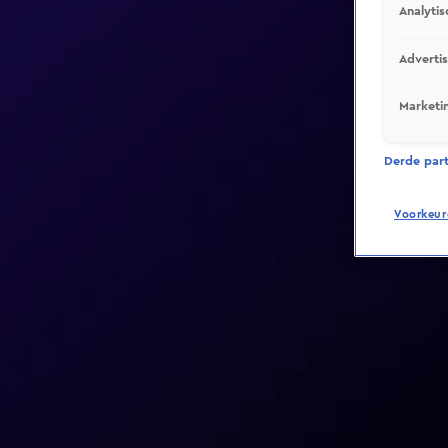
Analytis
Adverti
Marketi
Derde parti
Voorkeur