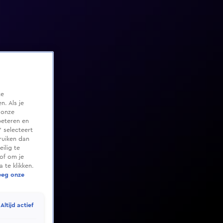
te
. Als je
 onze
beteren en
 selecteert
ruiken dan
ilig te
of om je
 te klikken.
eeg onze
Altijd actief