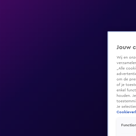
Jouw c
Wij en on
verzamelen
„Alle cook
advertenti
om de pres
of je toes
enkel func
houden. Je
toestemmin
Je selecti
Cookieverk
Function