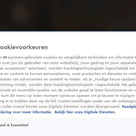
ookievoorkeuren
ze
29
partners gebruiken cookies en vergelijkbare technieken om informatie 
 over jou als gebruiker van onze website(s), jouw gedrag en jouw apparaten
ies accepteren” selecteert, worden trackingtechnologieën ingeschakeld om
es en content te kunnen personaliseren, onze producten en diensten te ver
taties van advertenties en content te meten. Als je „Huidige keuze opslaan”
temming intrekt, worden deze trackingtechnologieën uitgeschakeld. We geb
tionele en essentiële cookies om de website goed te laten functioneren en ve
 kunt dit menu op ieder moment opnieuw openen om je keuzes te wijzigen 
g in te trekken door op de link Cookie-instellingen onder aan de webpagina
es zullen overal binnen onze Digitale Diensten worden doorgevoerd.
Raadpl
laring voor meer informatie.
Bekijk hier onze Digitale Diensten.
eel & Essentieel