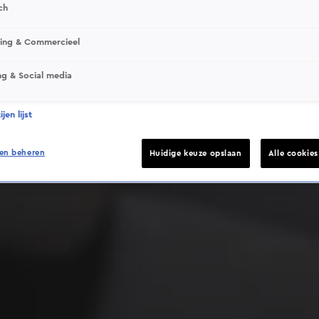
ch
sing & Commercieel
ng & Social media
Deze video is niet beschikbaar op je huidige locatie
jen lijst
en beheren
Huidige keuze opslaan
Alle cookie