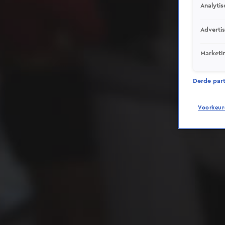
Analytis
Adverti
Marketi
Derde parti
Voorkeur