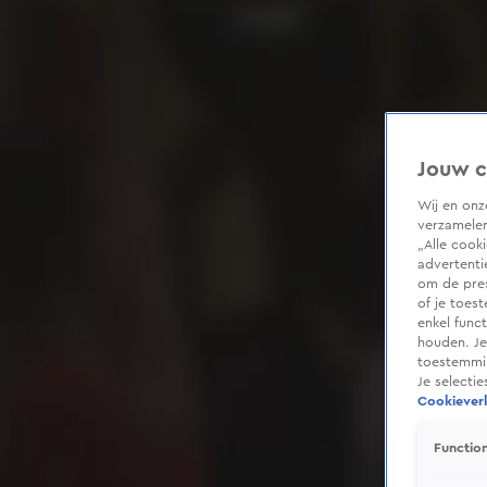
Jouw c
Wij en on
verzamelen
„Alle cook
advertenti
om de pres
of je toes
enkel func
houden. Je
toestemmin
Je selecti
Cookieverk
Function