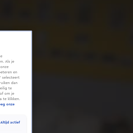
te
. Als je
 onze
beteren en
 selecteert
ruiken dan
ilig te
of om je
 te klikken.
eeg onze
Altijd actief