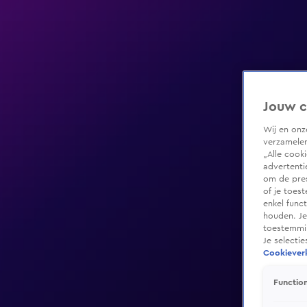
Jouw c
Wij en on
verzamelen
„Alle cook
advertenti
om de pres
of je toes
enkel func
houden. Je
toestemmin
Je selecti
Cookieverk
Function