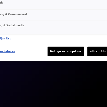
ch
sing & Commercieel
ng & Social media
Video helaas niet gevonden
jen lijst
en beheren
Huidige keuze opslaan
Alle cookie