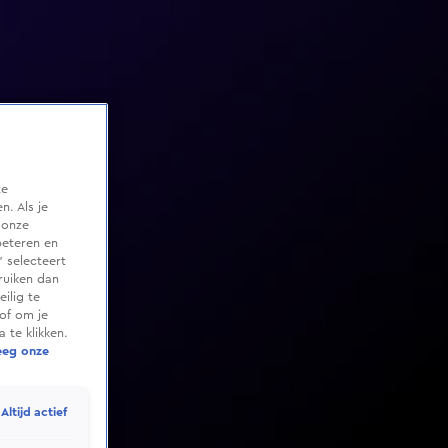
te
. Als je
 onze
beteren en
 selecteert
ruiken dan
ilig te
of om je
 te klikken.
eeg onze
Altijd actief