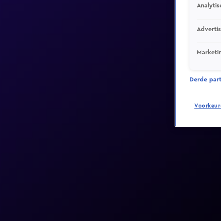
Analytis
Adverti
Marketi
Derde parti
Voorkeur