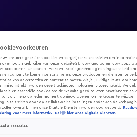
ookievoorkeuren
ze
29
partners gebruiken cookies en vergelijkbare technieken om informatie 
 over jou als gebruiker van onze website(s), jouw gedrag en jouw apparaten
ies accepteren” selecteert, worden trackingtechnologieën ingeschakeld om
es en content te kunnen personaliseren, onze producten en diensten te ver
taties van advertenties en content te meten. Als je „Huidige keuze opslaan”
temming intrekt, worden deze trackingtechnologieën uitgeschakeld. We geb
tionele en essentiële cookies om de website goed te laten functioneren en ve
 kunt dit menu op ieder moment opnieuw openen om je keuzes te wijzigen 
g in te trekken door op de link Cookie-instellingen onder aan de webpagina
es zullen overal binnen onze Digitale Diensten worden doorgevoerd.
Raadpl
laring voor meer informatie.
Bekijk hier onze Digitale Diensten.
eel & Essentieel