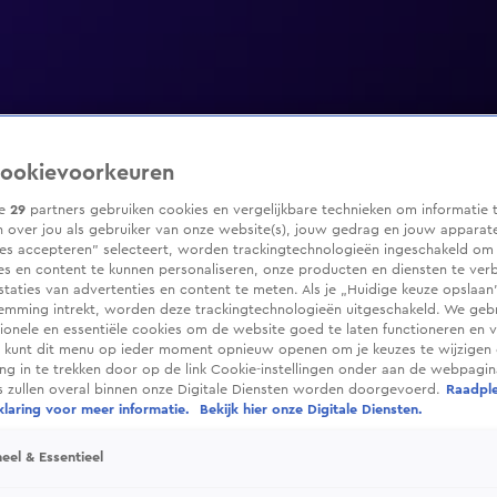
ookievoorkeuren
ze
29
partners gebruiken cookies en vergelijkbare technieken om informatie 
 over jou als gebruiker van onze website(s), jouw gedrag en jouw apparaten
ies accepteren” selecteert, worden trackingtechnologieën ingeschakeld om
es en content te kunnen personaliseren, onze producten en diensten te ver
taties van advertenties en content te meten. Als je „Huidige keuze opslaan”
temming intrekt, worden deze trackingtechnologieën uitgeschakeld. We geb
tionele en essentiële cookies om de website goed te laten functioneren en ve
 kunt dit menu op ieder moment opnieuw openen om je keuzes te wijzigen 
g in te trekken door op de link Cookie-instellingen onder aan de webpagina
es zullen overal binnen onze Digitale Diensten worden doorgevoerd.
Raadpl
laring voor meer informatie.
Bekijk hier onze Digitale Diensten.
eel & Essentieel