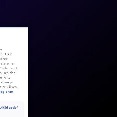
te
. Als je
 onze
beteren en
 selecteert
ruiken dan
ilig te
of om je
 te klikken.
eeg onze
Altijd actief