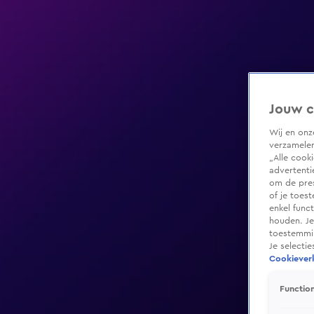
Jouw c
Wij en on
verzamelen
„Alle cook
advertenti
om de pres
of je toes
enkel func
houden. Je
toestemmin
Je selecti
Cookieverk
Function