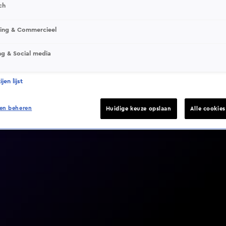
ch
sing & Commercieel
ng & Social media
Video helaas niet gevonden
jen lijst
en beheren
Huidige keuze opslaan
Alle cookie