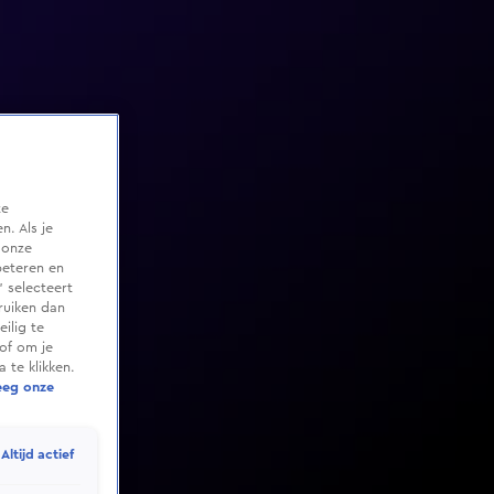
te
. Als je
 onze
beteren en
 selecteert
ruiken dan
ilig te
of om je
 te klikken.
eeg onze
Altijd actief