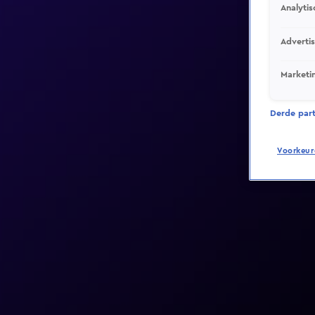
Analytis
Adverti
Marketi
Derde parti
Voorkeur