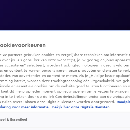
ookievoorkeuren
ze
29
partners gebruiken cookies en vergelijkbare technieken om informatie 
 over jou als gebruiker van onze website(s), jouw gedrag en jouw apparaten
ies accepteren” selecteert, worden trackingtechnologieën ingeschakeld om
es en content te kunnen personaliseren, onze producten en diensten te ver
taties van advertenties en content te meten. Als je „Huidige keuze opslaan”
temming intrekt, worden deze trackingtechnologieën uitgeschakeld. We geb
tionele en essentiële cookies om de website goed te laten functioneren en ve
 kunt dit menu op ieder moment opnieuw openen om je keuzes te wijzigen 
g in te trekken door op de link Cookie-instellingen onder aan de webpagina
es zullen overal binnen onze Digitale Diensten worden doorgevoerd.
Raadpl
laring voor meer informatie.
Bekijk hier onze Digitale Diensten.
eel & Essentieel