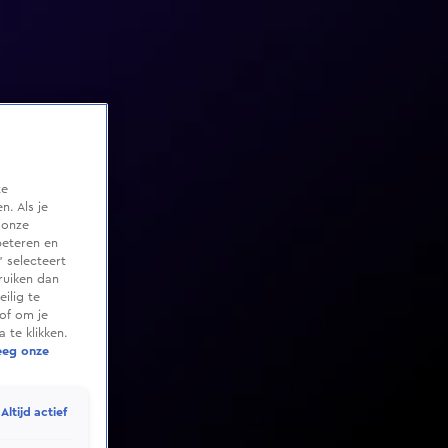
te
. Als je
 onze
beteren en
 selecteert
ruiken dan
ilig te
of om je
 te klikken.
eeg onze
Altijd actief