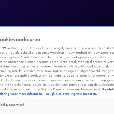
ookievoorkeuren
ze
29
partners gebruiken cookies en vergelijkbare technieken om informatie 
 over jou als gebruiker van onze website(s), jouw gedrag en jouw apparaten
ies accepteren” selecteert, worden trackingtechnologieën ingeschakeld om
es en content te kunnen personaliseren, onze producten en diensten te ver
taties van advertenties en content te meten. Als je „Huidige keuze opslaan”
temming intrekt, worden deze trackingtechnologieën uitgeschakeld. We geb
tionele en essentiële cookies om de website goed te laten functioneren en ve
 kunt dit menu op ieder moment opnieuw openen om je keuzes te wijzigen 
g in te trekken door op de link Cookie-instellingen onder aan de webpagina
es zullen overal binnen onze Digitale Diensten worden doorgevoerd.
Raadpl
laring voor meer informatie.
Bekijk hier onze Digitale Diensten.
eel & Essentieel