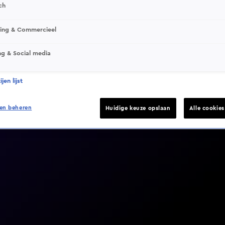
ch
sing & Commercieel
ng & Social media
Video helaas niet gevonden
jen lijst
en beheren
Huidige keuze opslaan
Alle cookie