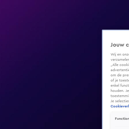
Jouw c
Wij en on
verzamelen
„Alle cook
advertenti
om de pres
of je toes
enkel func
houden. Je
toestemmin
Je selecti
Cookieverk
Function