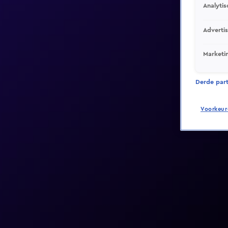
Analytis
Adverti
Marketi
Derde parti
Voorkeur