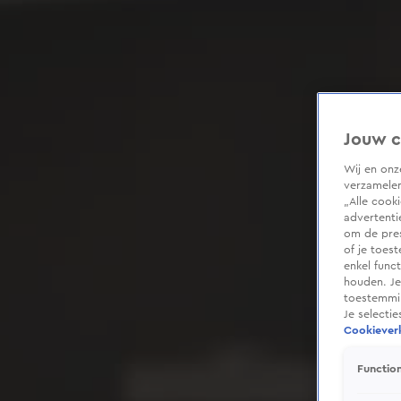
Jouw c
Wij en on
verzamelen
„Alle cook
advertenti
om de pres
of je toes
enkel func
houden. Je
toestemmin
Je selecti
Cookieverk
Function