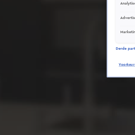
Analytis
Adverti
Marketi
Derde parti
Voorkeur