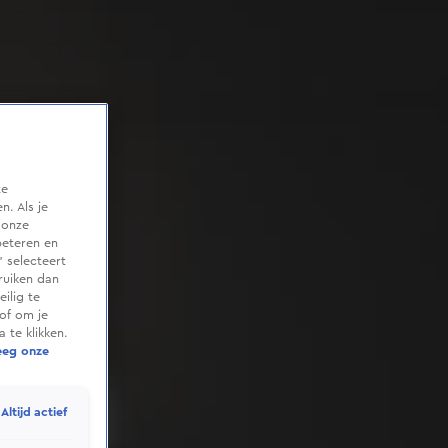
te
. Als je
 onze
beteren en
 selecteert
ruiken dan
ilig te
of om je
 te klikken.
eeg onze
Altijd actief