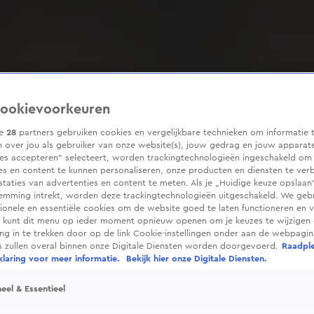
ookievoorkeuren
ze
28
partners gebruiken cookies en vergelijkbare technieken om informatie 
 over jou als gebruiker van onze website(s), jouw gedrag en jouw apparaten
ies accepteren” selecteert, worden trackingtechnologieën ingeschakeld om
es en content te kunnen personaliseren, onze producten en diensten te ver
taties van advertenties en content te meten. Als je „Huidige keuze opslaan”
temming intrekt, worden deze trackingtechnologieën uitgeschakeld. We geb
tionele en essentiële cookies om de website goed te laten functioneren en ve
 kunt dit menu op ieder moment opnieuw openen om je keuzes te wijzigen 
g in te trekken door op de link Cookie-instellingen onder aan de webpagina
es zullen overal binnen onze Digitale Diensten worden doorgevoerd.
Raadpl
laring voor meer informatie.
Bekijk hier onze Digitale Diensten.
eel & Essentieel