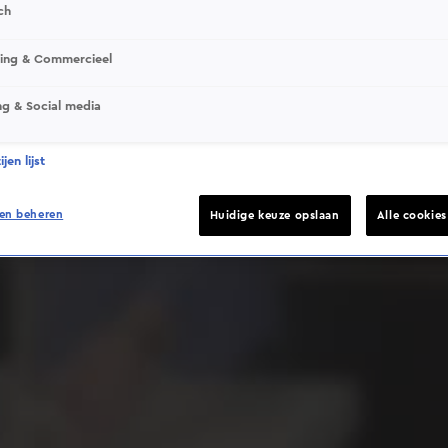
ch
sing & Commercieel
ng & Social media
Deze video is niet beschikbaar op je huidige locatie
jen lijst
en beheren
Huidige keuze opslaan
Alle cookie