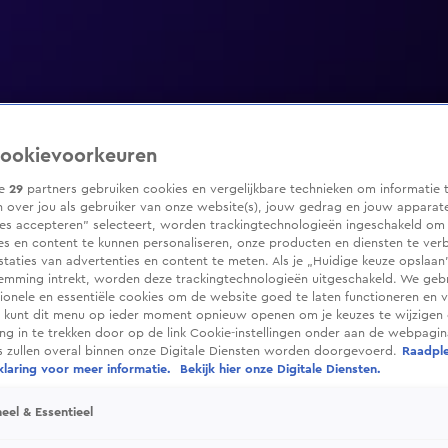
ookievoorkeuren
ze
29
partners gebruiken cookies en vergelijkbare technieken om informatie 
 over jou als gebruiker van onze website(s), jouw gedrag en jouw apparaten
ies accepteren” selecteert, worden trackingtechnologieën ingeschakeld om
es en content te kunnen personaliseren, onze producten en diensten te ver
taties van advertenties en content te meten. Als je „Huidige keuze opslaan”
temming intrekt, worden deze trackingtechnologieën uitgeschakeld. We geb
tionele en essentiële cookies om de website goed te laten functioneren en ve
 kunt dit menu op ieder moment opnieuw openen om je keuzes te wijzigen 
g in te trekken door op de link Cookie-instellingen onder aan de webpagina
es zullen overal binnen onze Digitale Diensten worden doorgevoerd.
Raadpl
laring voor meer informatie.
Bekijk hier onze Digitale Diensten.
eel & Essentieel