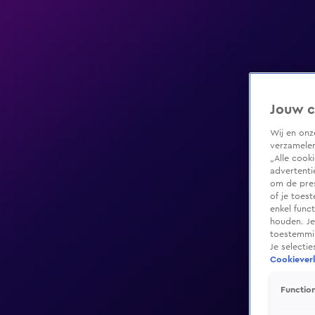
Jouw c
Wij en on
verzamelen
„Alle cook
advertenti
om de pres
of je toes
enkel func
houden. Je
toestemmin
Je selecti
Cookieverk
Function