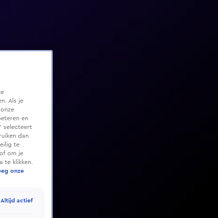
te
. Als je
 onze
beteren en
 selecteert
ruiken dan
ilig te
of om je
 te klikken.
eeg onze
Altijd actief