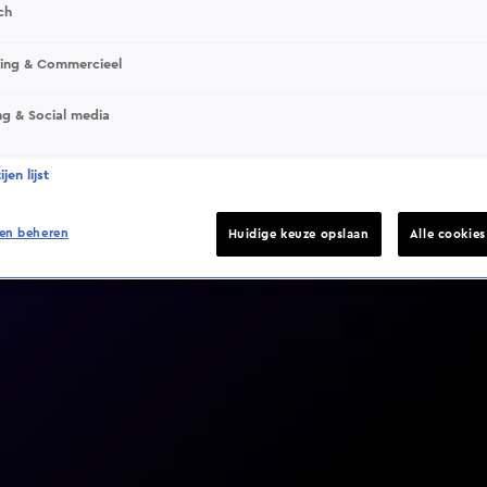
ch
sing & Commercieel
ng & Social media
Video helaas niet gevonden
jen lijst
en beheren
Huidige keuze opslaan
Alle cookie