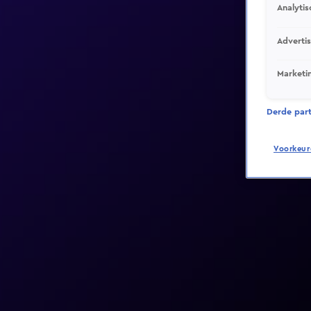
Analytis
Adverti
Marketi
Derde parti
Voorkeur