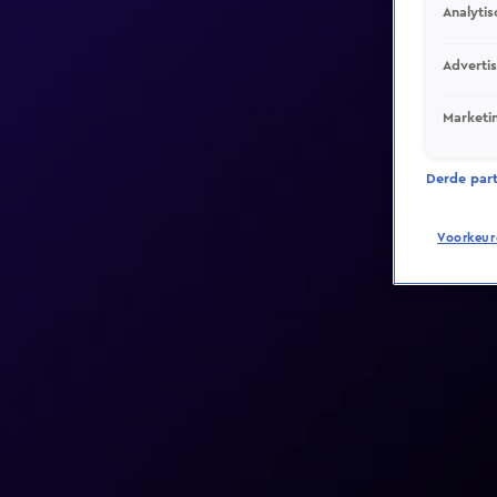
Analytis
Adverti
Marketi
Derde parti
Voorkeur