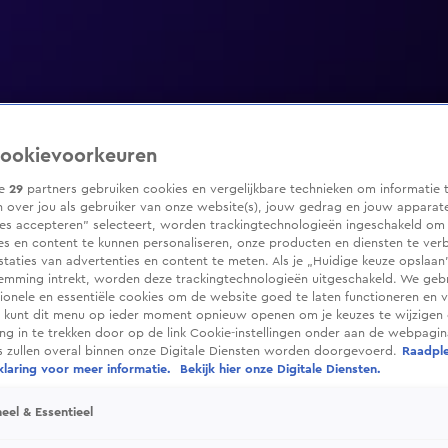
ookievoorkeuren
ze
29
partners gebruiken cookies en vergelijkbare technieken om informatie 
 over jou als gebruiker van onze website(s), jouw gedrag en jouw apparaten
ies accepteren” selecteert, worden trackingtechnologieën ingeschakeld om
es en content te kunnen personaliseren, onze producten en diensten te ver
taties van advertenties en content te meten. Als je „Huidige keuze opslaan”
temming intrekt, worden deze trackingtechnologieën uitgeschakeld. We geb
tionele en essentiële cookies om de website goed te laten functioneren en ve
 kunt dit menu op ieder moment opnieuw openen om je keuzes te wijzigen 
g in te trekken door op de link Cookie-instellingen onder aan de webpagina
es zullen overal binnen onze Digitale Diensten worden doorgevoerd.
Raadpl
laring voor meer informatie.
Bekijk hier onze Digitale Diensten.
eel & Essentieel