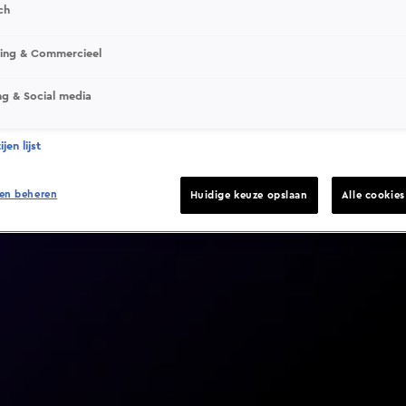
ch
sing & Commercieel
ng & Social media
Video helaas niet gevonden
jen lijst
en beheren
Huidige keuze opslaan
Alle cookie