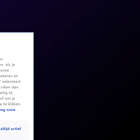
te
. Als je
 onze
beteren en
 selecteert
ruiken dan
ilig te
of om je
 te klikken.
eeg onze
Altijd actief