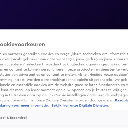
ookievoorkeuren
ze
28
partners gebruiken cookies en vergelijkbare technieken om informatie 
 over jou als gebruiker van onze website(s), jouw gedrag en jouw apparaten
ies accepteren” selecteert, worden trackingtechnologieën ingeschakeld om
es en content te kunnen personaliseren, onze producten en diensten te ver
taties van advertenties en content te meten. Als je „Huidige keuze opslaan”
temming intrekt, worden deze trackingtechnologieën uitgeschakeld. We geb
tionele en essentiële cookies om de website goed te laten functioneren en ve
 kunt dit menu op ieder moment opnieuw openen om je keuzes te wijzigen 
g in te trekken door op de link Cookie-instellingen onder aan de webpagina
es zullen overal binnen onze Digitale Diensten worden doorgevoerd.
Raadpl
laring voor meer informatie.
Bekijk hier onze Digitale Diensten.
eel & Essentieel