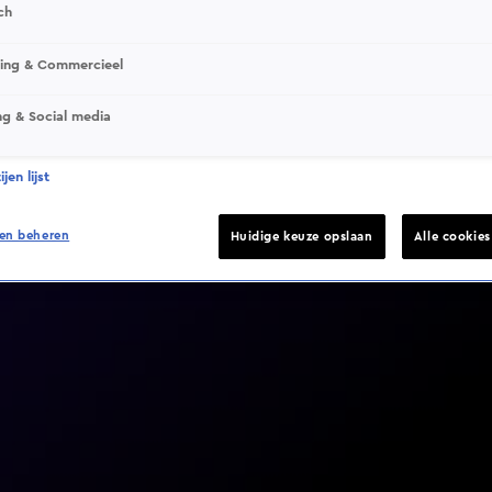
ch
sing & Commercieel
ng & Social media
Video helaas niet gevonden
jen lijst
en beheren
Huidige keuze opslaan
Alle cookie