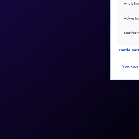
Analytis
Adverti
Marketi
Derde parti
Voorkeur