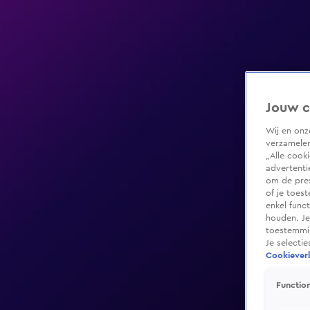
Jouw c
Wij en on
verzamelen
„Alle cook
advertenti
om de pres
of je toes
enkel func
houden. Je
toestemmin
Je selecti
Cookieverk
Function