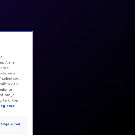
te
. Als je
 onze
beteren en
 selecteert
ruiken dan
ilig te
of om je
 te klikken.
eeg onze
Altijd actief