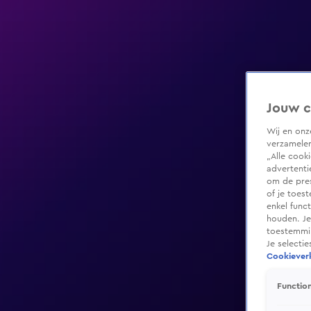
Jouw c
Wij en on
verzamelen
„Alle cook
advertenti
om de pres
of je toes
enkel func
houden. Je
toestemmin
Je selecti
Cookieverk
Function