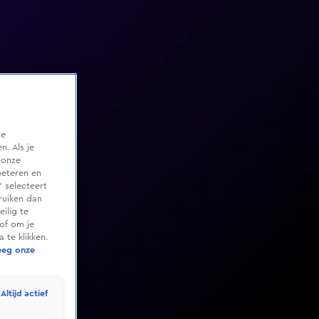
te
. Als je
 onze
beteren en
 selecteert
ruiken dan
ilig te
of om je
 te klikken.
eeg onze
Altijd actief