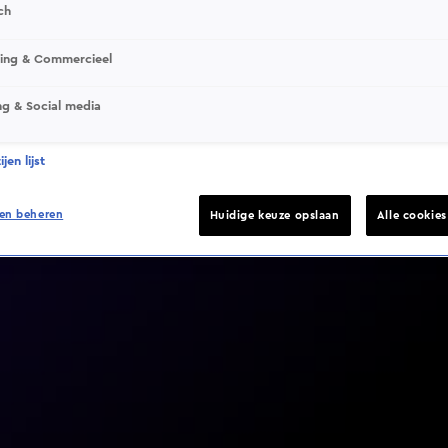
ch
sing & Commercieel
ng & Social media
Video helaas niet gevonden
jen lijst
en beheren
Huidige keuze opslaan
Alle cookie