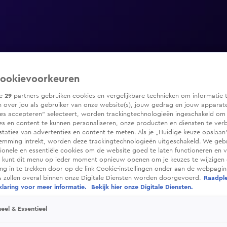
ookievoorkeuren
ze
29
partners gebruiken cookies en vergelijkbare technieken om informatie 
 over jou als gebruiker van onze website(s), jouw gedrag en jouw apparaten
ies accepteren” selecteert, worden trackingtechnologieën ingeschakeld om
es en content te kunnen personaliseren, onze producten en diensten te ver
taties van advertenties en content te meten. Als je „Huidige keuze opslaan”
temming intrekt, worden deze trackingtechnologieën uitgeschakeld. We geb
tionele en essentiële cookies om de website goed te laten functioneren en ve
 kunt dit menu op ieder moment opnieuw openen om je keuzes te wijzigen 
g in te trekken door op de link Cookie-instellingen onder aan de webpagina
es zullen overal binnen onze Digitale Diensten worden doorgevoerd.
Raadpl
laring voor meer informatie.
Bekijk hier onze Digitale Diensten.
eel & Essentieel