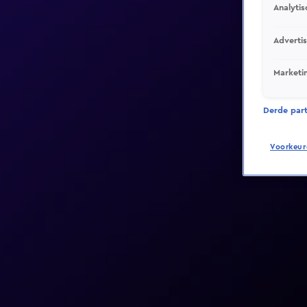
Analytis
Adverti
Marketi
Derde parti
Voorkeur