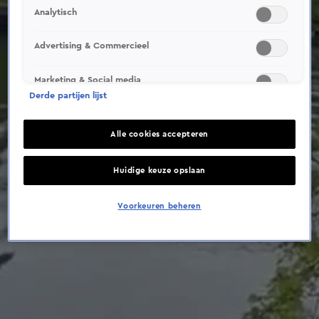
This video file cannot be
Analytisch
played.
(Error Code: 232011)
Advertising & Commercieel
Marketing & Social media
Derde partijen lijst
Alle cookies accepteren
Huidige keuze opslaan
Voorkeuren beheren