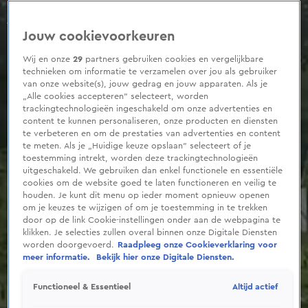
0
seconds
of
Jouw cookievoorkeuren
1
minute,
36
Wij en onze
29
partners gebruiken cookies en vergelijkbare
seconds
technieken om informatie te verzamelen over jou als gebruiker
van onze website(s), jouw gedrag en jouw apparaten. Als je
„Alle cookies accepteren” selecteert, worden
trackingtechnologieën ingeschakeld om onze advertenties en
content te kunnen personaliseren, onze producten en diensten
te verbeteren en om de prestaties van advertenties en content
te meten. Als je „Huidige keuze opslaan” selecteert of je
toestemming intrekt, worden deze trackingtechnologieën
uitgeschakeld. We gebruiken dan enkel functionele en essentiële
cookies om de website goed te laten functioneren en veilig te
houden. Je kunt dit menu op ieder moment opnieuw openen
om je keuzes te wijzigen of om je toestemming in te trekken
door op de link Cookie-instellingen onder aan de webpagina te
klikken. Je selecties zullen overal binnen onze Digitale Diensten
worden doorgevoerd.
Raadpleeg onze Cookieverklaring voor
meer informatie.
Bekijk hier onze Digitale Diensten.
Altijd actief
Functioneel & Essentieel