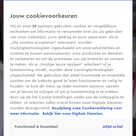
0
seconds
of
Jouw cookievoorkeuren
1
minute,
47
Wij en onze
29
partners gebruiken cookies en vergelijkbare
seconds
technieken om informatie te verzamelen over jou als gebruiker
van onze website(s), jouw gedrag en jouw apparaten. Als je
„Alle cookies accepteren” selecteert, worden
trackingtechnologieën ingeschakeld om onze advertenties en
content te kunnen personaliseren, onze producten en diensten
te verbeteren en om de prestaties van advertenties en content
te meten. Als je „Huidige keuze opslaan” selecteert of je
toestemming intrekt, worden deze trackingtechnologieën
uitgeschakeld. We gebruiken dan enkel functionele en essentiële
cookies om de website goed te laten functioneren en veilig te
houden. Je kunt dit menu op ieder moment opnieuw openen
om je keuzes te wijzigen of om je toestemming in te trekken
door op de link Cookie-instellingen onder aan de webpagina te
klikken. Je selecties zullen overal binnen onze Digitale Diensten
worden doorgevoerd.
Raadpleeg onze Cookieverklaring voor
meer informatie.
Bekijk hier onze Digitale Diensten.
Altijd actief
Functioneel & Essentieel