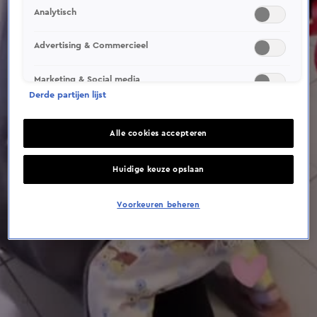
This video file cannot be
Analytisch
played.
(Error Code: 232011)
Advertising & Commercieel
Marketing & Social media
Derde partijen lijst
Alle cookies accepteren
Huidige keuze opslaan
Voorkeuren beheren