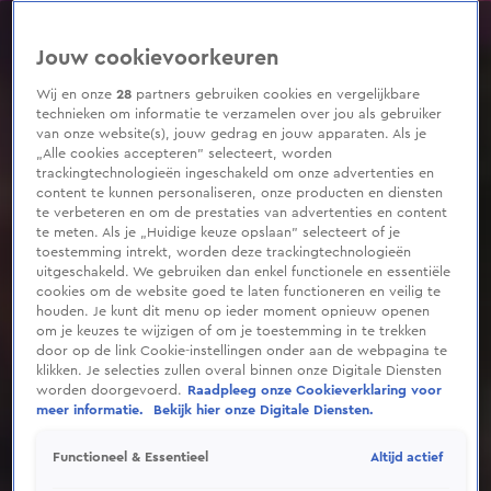
0
seconds
of
Jouw cookievoorkeuren
1
minute,
34
Wij en onze
28
partners gebruiken cookies en vergelijkbare
seconds
technieken om informatie te verzamelen over jou als gebruiker
van onze website(s), jouw gedrag en jouw apparaten. Als je
„Alle cookies accepteren” selecteert, worden
trackingtechnologieën ingeschakeld om onze advertenties en
content te kunnen personaliseren, onze producten en diensten
te verbeteren en om de prestaties van advertenties en content
te meten. Als je „Huidige keuze opslaan” selecteert of je
toestemming intrekt, worden deze trackingtechnologieën
uitgeschakeld. We gebruiken dan enkel functionele en essentiële
cookies om de website goed te laten functioneren en veilig te
houden. Je kunt dit menu op ieder moment opnieuw openen
om je keuzes te wijzigen of om je toestemming in te trekken
door op de link Cookie-instellingen onder aan de webpagina te
klikken. Je selecties zullen overal binnen onze Digitale Diensten
worden doorgevoerd.
Raadpleeg onze Cookieverklaring voor
meer informatie.
Bekijk hier onze Digitale Diensten.
Altijd actief
Functioneel & Essentieel