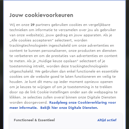
0
seconds
of
Jouw cookievoorkeuren
54
seconds
Wij en onze
29
partners gebruiken cookies en vergelijkbare
technieken om informatie te verzamelen over jou als gebruiker
van onze website(s), jouw gedrag en jouw apparaten. Als je
„Alle cookies accepteren” selecteert, worden
trackingtechnologieën ingeschakeld om onze advertenties en
content te kunnen personaliseren, onze producten en diensten
te verbeteren en om de prestaties van advertenties en content
te meten. Als je „Huidige keuze opslaan” selecteert of je
toestemming intrekt, worden deze trackingtechnologieën
uitgeschakeld. We gebruiken dan enkel functionele en essentiële
cookies om de website goed te laten functioneren en veilig te
houden. Je kunt dit menu op ieder moment opnieuw openen
om je keuzes te wijzigen of om je toestemming in te trekken
door op de link Cookie-instellingen onder aan de webpagina te
klikken. Je selecties zullen overal binnen onze Digitale Diensten
worden doorgevoerd.
Raadpleeg onze Cookieverklaring voor
meer informatie.
Bekijk hier onze Digitale Diensten.
Altijd actief
Functioneel & Essentieel