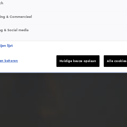
ch
sing & Commercieel
ng & Social media
Deze video is niet beschikbaar op je huidige locatie
jen lijst
en beheren
Huidige keuze opslaan
Alle cookie