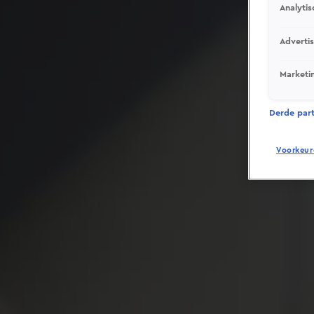
Analytis
Adverti
Marketi
Derde parti
Voorkeur