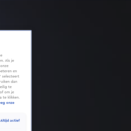
te
. Als je
 onze
beteren en
 selecteert
ruiken dan
ilig te
of om je
 te klikken.
eeg onze
Altijd actief