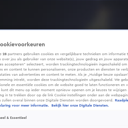
ookievoorkeuren
ze
28
partners gebruiken cookies en vergelijkbare technieken om informatie 
 over jou als gebruiker van onze website(s), jouw gedrag en jouw apparaten
ies accepteren” selecteert, worden trackingtechnologieën ingeschakeld om
es en content te kunnen personaliseren, onze producten en diensten te ver
taties van advertenties en content te meten. Als je „Huidige keuze opslaan”
temming intrekt, worden deze trackingtechnologieën uitgeschakeld. We geb
tionele en essentiële cookies om de website goed te laten functioneren en ve
 kunt dit menu op ieder moment opnieuw openen om je keuzes te wijzigen 
g in te trekken door op de link Cookie-instellingen onder aan de webpagina
es zullen overal binnen onze Digitale Diensten worden doorgevoerd.
Raadpl
laring voor meer informatie.
Bekijk hier onze Digitale Diensten.
eel & Essentieel