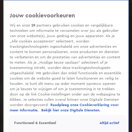
0
seconds
of
Jouw cookievoorkeuren
1
minute,
2
Wij en onze
29
partners gebruiken cookies en vergelijkbare
seconds
technieken om informatie te verzamelen over jou als gebruiker
van onze website(s), jouw gedrag en jouw apparaten. Als je
„Alle cookies accepteren” selecteert, worden
trackingtechnologieën ingeschakeld om onze advertenties en
content te kunnen personaliseren, onze producten en diensten
te verbeteren en om de prestaties van advertenties en content
te meten. Als je „Huidige keuze opslaan” selecteert of je
toestemming intrekt, worden deze trackingtechnologieën
uitgeschakeld. We gebruiken dan enkel functionele en essentiële
cookies om de website goed te laten functioneren en veilig te
houden. Je kunt dit menu op ieder moment opnieuw openen
om je keuzes te wijzigen of om je toestemming in te trekken
door op de link Cookie-instellingen onder aan de webpagina te
klikken. Je selecties zullen overal binnen onze Digitale Diensten
worden doorgevoerd.
Raadpleeg onze Cookieverklaring voor
meer informatie.
Bekijk hier onze Digitale Diensten.
Altijd actief
Functioneel & Essentieel