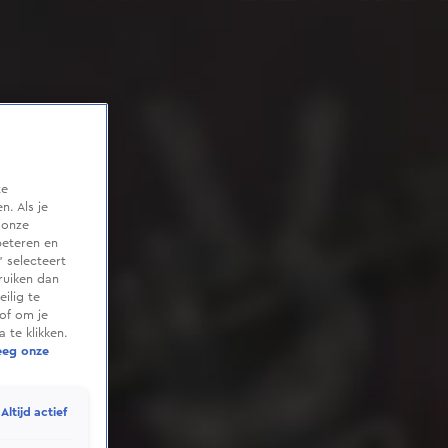
te
. Als je
 onze
beteren en
 selecteert
ruiken dan
ilig te
of om je
 te klikken.
eeg onze
Altijd actief