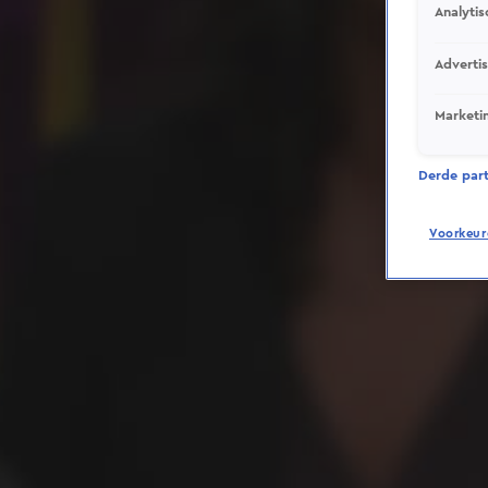
Analytis
Adverti
Marketi
Derde parti
Voorkeur