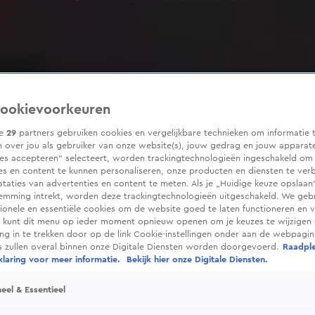
ookievoorkeuren
ze
29
partners gebruiken cookies en vergelijkbare technieken om informatie 
 over jou als gebruiker van onze website(s), jouw gedrag en jouw apparaten
ies accepteren” selecteert, worden trackingtechnologieën ingeschakeld om
es en content te kunnen personaliseren, onze producten en diensten te ver
taties van advertenties en content te meten. Als je „Huidige keuze opslaan”
temming intrekt, worden deze trackingtechnologieën uitgeschakeld. We geb
tionele en essentiële cookies om de website goed te laten functioneren en ve
 kunt dit menu op ieder moment opnieuw openen om je keuzes te wijzigen 
g in te trekken door op de link Cookie-instellingen onder aan de webpagina
es zullen overal binnen onze Digitale Diensten worden doorgevoerd.
Raadpl
laring voor meer informatie.
Bekijk hier onze Digitale Diensten.
eel & Essentieel