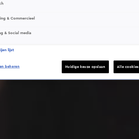
ch
sing & Commercieel
ng & Social media
Deze video is niet beschikbaar op je huidige locatie
jen lijst
en beheren
Huidige keuze opslaan
Alle cookie