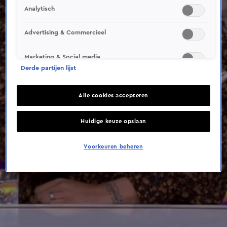
This video file cannot be
Analytisch
played.
(Error Code: 232011)
Advertising & Commercieel
Marketing & Social media
Derde partijen lijst
Alle cookies accepteren
Huidige keuze opslaan
Voorkeuren beheren