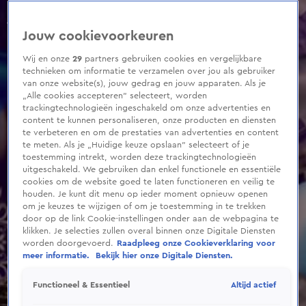
0
seconds
of
Jouw cookievoorkeuren
1
minute,
16
Wij en onze
29
partners gebruiken cookies en vergelijkbare
seconds
technieken om informatie te verzamelen over jou als gebruiker
van onze website(s), jouw gedrag en jouw apparaten. Als je
„Alle cookies accepteren” selecteert, worden
trackingtechnologieën ingeschakeld om onze advertenties en
content te kunnen personaliseren, onze producten en diensten
te verbeteren en om de prestaties van advertenties en content
te meten. Als je „Huidige keuze opslaan” selecteert of je
toestemming intrekt, worden deze trackingtechnologieën
uitgeschakeld. We gebruiken dan enkel functionele en essentiële
cookies om de website goed te laten functioneren en veilig te
houden. Je kunt dit menu op ieder moment opnieuw openen
om je keuzes te wijzigen of om je toestemming in te trekken
door op de link Cookie-instellingen onder aan de webpagina te
klikken. Je selecties zullen overal binnen onze Digitale Diensten
worden doorgevoerd.
Raadpleeg onze Cookieverklaring voor
meer informatie.
Bekijk hier onze Digitale Diensten.
Altijd actief
Functioneel & Essentieel